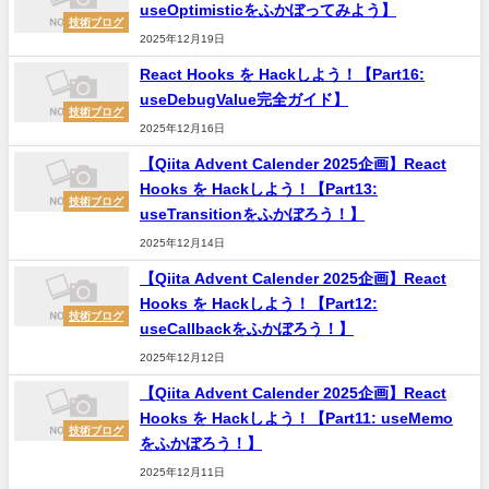
useOptimisticをふかぼってみよう】
技術ブログ
2025年12月19日
React Hooks を Hackしよう！【Part16:
useDebugValue完全ガイド】
技術ブログ
2025年12月16日
【Qiita Advent Calender 2025企画】React
Hooks を Hackしよう！【Part13:
技術ブログ
useTransitionをふかぼろう！】
2025年12月14日
【Qiita Advent Calender 2025企画】React
Hooks を Hackしよう！【Part12:
技術ブログ
useCallbackをふかぼろう！】
2025年12月12日
【Qiita Advent Calender 2025企画】React
Hooks を Hackしよう！【Part11: useMemo
技術ブログ
をふかぼろう！】
2025年12月11日