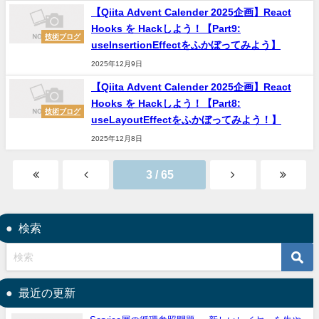
【Qiita Advent Calender 2025企画】React
Hooks を Hackしよう！【Part9:
技術ブログ
useInsertionEffectをふかぼってみよう】
2025年12月9日
【Qiita Advent Calender 2025企画】React
Hooks を Hackしよう！【Part8:
技術ブログ
useLayoutEffectをふかぼってみよう！】
2025年12月8日
3 / 65
検索
最近の更新