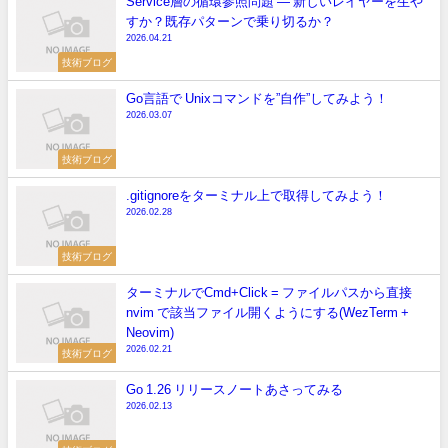
Service層の循環参照問題 — 新しいレイヤーを生や
すか？既存パターンで乗り切るか？
2026.04.21
技術ブログ
Go言語で Unixコマンドを”自作”してみよう！
2026.03.07
技術ブログ
.gitignoreをターミナル上で取得してみよう！
2026.02.28
技術ブログ
ターミナルでCmd+Click = ファイルパスから直接
nvim で該当ファイル開くようにする(WezTerm +
Neovim)
2026.02.21
技術ブログ
Go 1.26 リリースノートあさってみる
2026.02.13