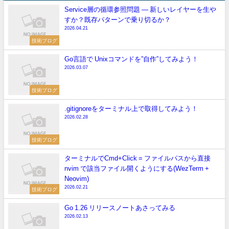
Service層の循環参照問題 — 新しいレイヤーを生や
すか？既存パターンで乗り切るか？
2026.04.21
技術ブログ
Go言語で Unixコマンドを”自作”してみよう！
2026.03.07
技術ブログ
.gitignoreをターミナル上で取得してみよう！
2026.02.28
技術ブログ
ターミナルでCmd+Click = ファイルパスから直接
nvim で該当ファイル開くようにする(WezTerm +
Neovim)
2026.02.21
技術ブログ
Go 1.26 リリースノートあさってみる
2026.02.13