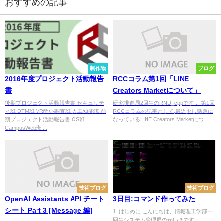
おすすめの記事
制作物
ブログ
2016年度プロジェクト活動報告
RCCコラム第1回「LINE
書
Creators Marketについて」
後期プロジェクト活動報告書 セキュリテ
研究推進局2回生のRND_cppです． 第1回
ィ班 DTM班 VR酔い調査班 人工知能班 前
RCCコラムの記事として,最近少し話題に
期プロジェクト活動報告書 OS班
なっているLINE Creators Marketにつ...
CampusWeb班 ...
技術ブログ
技術ブログ
OpenAI Assistants API チート
3日目:コマンド作ってみた
シート Part 3 [Message 編]
1. はじめに こんにちは、情報理工学部一
回生システム管理局のかいきです。