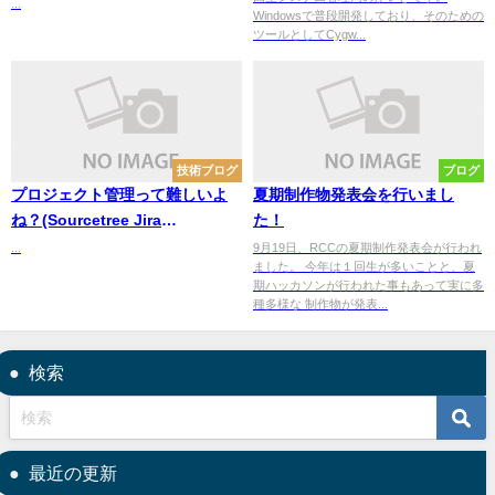
...
Windowsで普段開発しており、そのための
ツールとしてCygw...
技術ブログ
ブログ
プロジェクト管理って難しいよ
夏期制作物発表会を行いまし
ね？(Sourcetree Jira
た！
Confluenceの使用例)
...
9月19日、RCCの夏期制作発表会が行われ
ました。 今年は１回生が多いことと、夏
期ハッカソンが行われた事もあって実に多
種多様な 制作物が発表...
検索
最近の更新