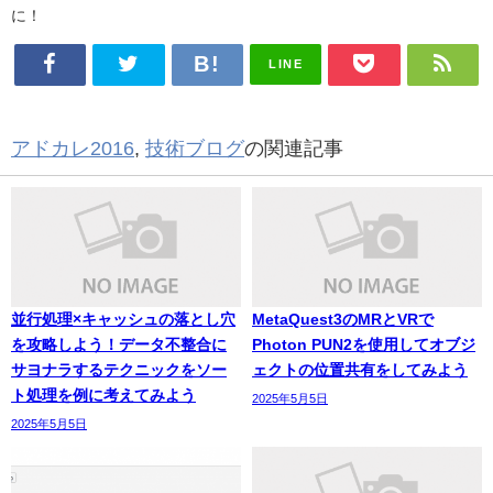
に！
LINE
アドカレ2016
,
技術ブログ
の関連記事
並行処理×キャッシュの落とし穴
MetaQuest3のMRとVRで
を攻略しよう！データ不整合に
Photon PUN2を使用してオブジ
サヨナラするテクニックをソー
ェクトの位置共有をしてみよう
ト処理を例に考えてみよう
2025年5月5日
2025年5月5日