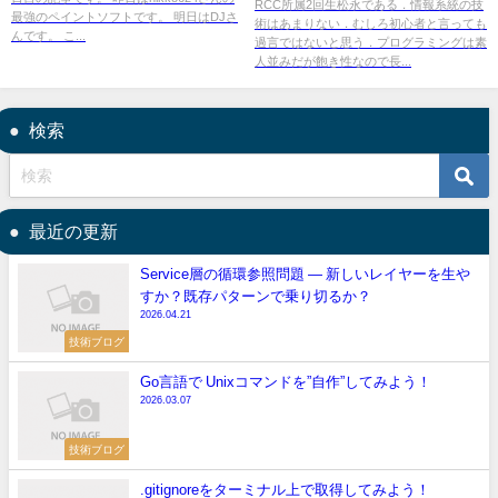
RCC所属2回生松永である．情報系統の技
最強のペイントソフトです。 明日はDJさ
術はあまりない．むしろ初心者と言っても
んです。 こ...
過言ではないと思う．プログラミングは素
人並みだが飽き性なので長...
検索
最近の更新
Service層の循環参照問題 — 新しいレイヤーを生や
すか？既存パターンで乗り切るか？
2026.04.21
技術ブログ
Go言語で Unixコマンドを”自作”してみよう！
2026.03.07
技術ブログ
.gitignoreをターミナル上で取得してみよう！