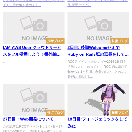
です。誰か俺を止めてく...
ラ 概要 サイバ...
技術ブログ
技術ブログ
IAM AWS User クラウドサービ
2日目: 後期Welcomeゼミで
スをフル活用しよう！番外編
Ruby on Rails班の班長をしてま
2[VPC作成時にCIDRブロックを
した
...
RCCアドベントカレンダー2014 2日目を
担当します、mnoです。 RCCでは10月初
指定するのはなんで？]
旬から約1ヶ月間、自分のしたことのない
分野に挑戦する...
技術ブログ
技術ブログ
27日目：Web開発について
18日目:フォトジェミックをして
みた
この記事はRCCアドベントカレンダー27
日目の記事です。 昨日はhikko624さんの