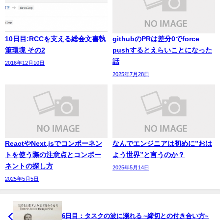
10日目:RCCを支える総会文書執
githubのPRは差分0でforce
筆環境 その2
pushするとえらいことになった
話
2016年12月10日
2025年7月28日
ReactやNext.jsでコンポーネン
なんでエンジニアは初めに”おは
トを使う際の注意点とコンポー
よう世界”と言うのか？
ネントの探し方
2025年5月14日
2025年5月5日
6日目：タスクの波に溺れる ~締切との付き合い方~