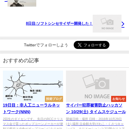
8日目:ソフトシンセサイザー開発した！
Twitterでフォローしよう
おすすめの記事
技術ブログ
お知らせ
19日目：非人工ニューラルネッ
サイバー犯罪被害防止ハッカソ
トワーク(NNN)
ン 10/29(土) タイムスケジュール
2回生のダイセンです。 先日のRCCクリス
開催日時・場所 日時：2016年10月29日
マス会で貰ったポップコーンメーカーが便
(土) 場所:立命館大学びわこ・くさつキャ
利で最近は夕食がポップコーンになりがち
ンパス クリエーションコア1階クリコア