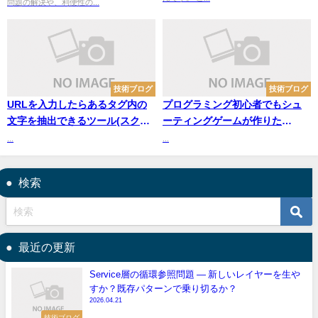
問題の解決や、利便性の...
技術ブログ
技術ブログ
URLを入力したらあるタグ内の
プログラミング初心者でもシュ
文字を抽出できるツール(スクレ
ーティングゲームが作りた
イピング)
い！！！
...
...
検索
最近の更新
Service層の循環参照問題 — 新しいレイヤーを生や
すか？既存パターンで乗り切るか？
2026.04.21
技術ブログ