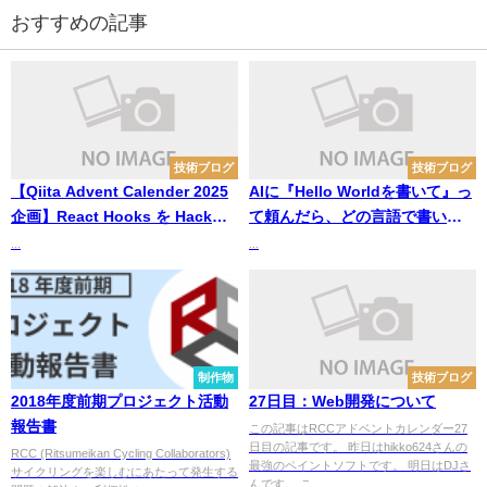
おすすめの記事
技術ブログ
技術ブログ
【Qiita Advent Calender 2025
AIに『Hello Worldを書いて』っ
企画】React Hooks を Hackし
て頼んだら、どの言語で書いて
よう！【Part5: useRefをふかぼ
くれるんだろう？【主要LLMに
...
...
ってみよう！】
それぞれ100回聞いてみた】
制作物
技術ブログ
2018年度前期プロジェクト活動
27日目：Web開発について
報告書
この記事はRCCアドベントカレンダー27
日目の記事です。 昨日はhikko624さんの
RCC (Ritsumeikan Cycling Collaborators)
最強のペイントソフトです。 明日はDJさ
サイクリングを楽しむにあたって発生する
んです。 こ...