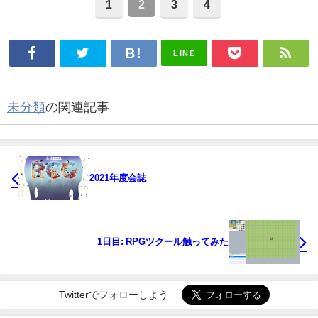
1
2
3
4
LINE
未分類
の関連記事
2021年度会誌
1日目: RPGツクール触ってみた
Twitterでフォローしよう