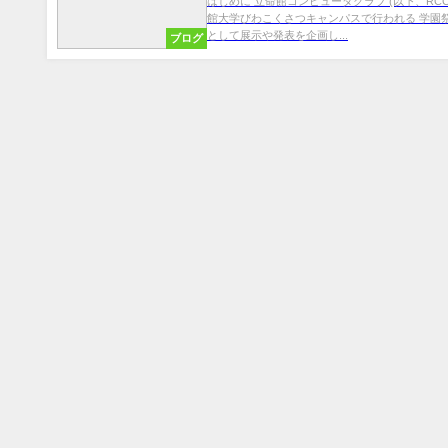
はじめに 立命館コンピュータクラブ (以下、RCC
館大学びわこくさつキャンパスで行われる 学園
として展示や発表を企画し...
ブログ