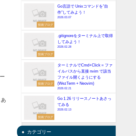
Go言語で Unixコマンドを”自
作”してみよう！
2026.03.07
技術ブログ
.gitignoreをターミナル上で取得
してみよう！
2026.02.28
技術ブログ
ターミナルでCmd+Click = ファ
イルパスから直接 nvim で該当
ー
ファイル開くようにする
(WezTerm + Neovim)
技術ブログ
2026.02.21
Go 1.26 リリースノートあさっ
もあ
てみる
2026.02.13
技術ブログ
カテゴリー