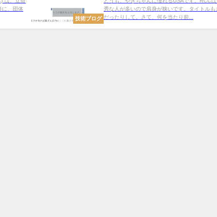
) は、立命
どうも、やぎちゃんに憧れるUSAです。RCC
祭に、団体
秀な人が多いので肩身が狭いです。タイトルも
だったりして。さて、何を当たり前...
技術ブログ