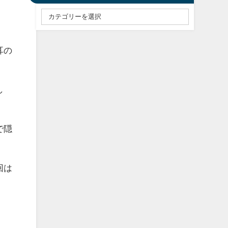
耳の
し
で隠
回は