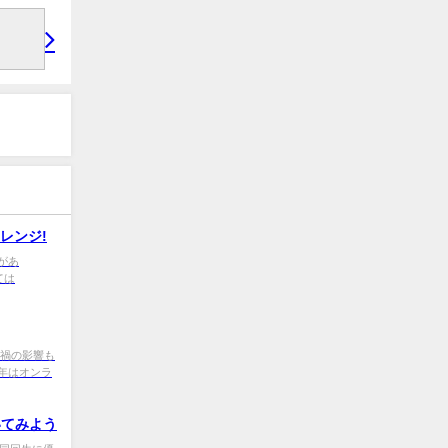
レンジ!
があ
ては
ナ禍の影響も
年はオンラ
いてみよう