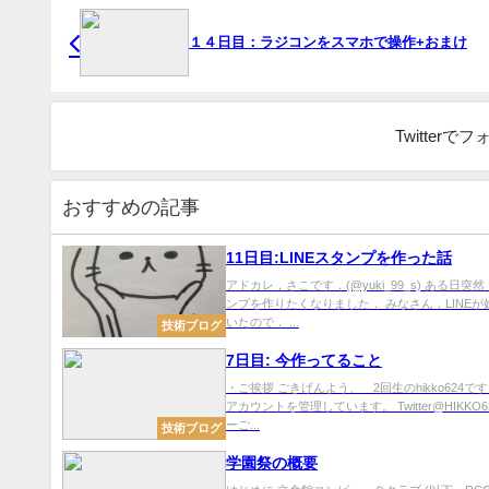
１４日目：ラジコンをスマホで操作+おまけ
Twitter
おすすめの記事
11日目:LINEスタンプを作った話
アドカレ，さこです．(@yuki_99_s) ある日突然
ンプを作りたくなりました． みなさん，LINEが
いたので． ...
技術ブログ
7日目: 今作ってること
・ご挨拶 ごきげんよう、 2回生のhikko624です
アカウントを管理しています。 Twitter@HIKKO6
ーご...
技術ブログ
学園祭の概要