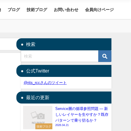
物
ブログ
技術ブログ
お問い合わせ
会員向けページ
検索
公式Twitter
@rits_rccさんのツイート
最近の更新
Service層の循環参照問題 — 新
しいレイヤーを生やすか？既存
パターンで乗り切るか？
2026.04.21
技術ブログ