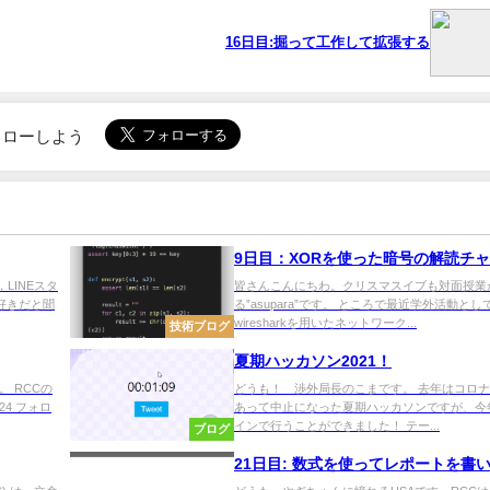
16日目:掘って工作して拡張する
でフォローしよう
9日目：XORを使った暗号の解読チャ
，LINEスタ
皆さんこんにちわ。クリスマスイブも対面授業
好きだと聞
る”asupara”です。 ところで最近学外活動とし
wiresharkを用いたネットワーク...
技術ブログ
夏期ハッカソン2021！
。 RCCの
どうも！ 渉外局長のこまです。 去年はコロ
24 フォロ
あって中止になった夏期ハッカソンですが、今
インで行うことができました！ テー...
ブログ
21日目: 数式を使ってレポートを書