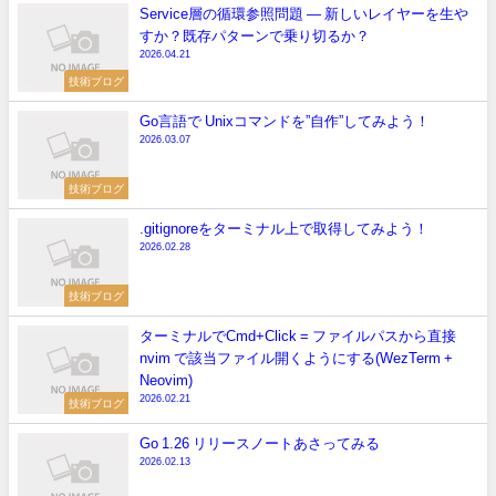
Service層の循環参照問題 — 新しいレイヤーを生や
すか？既存パターンで乗り切るか？
2026.04.21
技術ブログ
Go言語で Unixコマンドを”自作”してみよう！
2026.03.07
技術ブログ
.gitignoreをターミナル上で取得してみよう！
2026.02.28
技術ブログ
ターミナルでCmd+Click = ファイルパスから直接
nvim で該当ファイル開くようにする(WezTerm +
Neovim)
2026.02.21
技術ブログ
Go 1.26 リリースノートあさってみる
2026.02.13