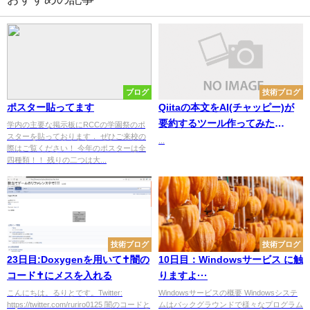
ブログ
技術ブログ
ポスター貼ってます
Qiitaの本文をAI(チャッピー)が
要約するツール作ってみた
学内の主要な掲示板にRCCの学園祭のポ
スターを貼っております． ぜひご来校の
(chrome拡張機能とPython)
...
際はご覧ください！ 今年のポスターは全
四種類！！ 残りの二つは大...
技術ブログ
技術ブログ
23日目:Doxygenを用いて✝闇の
10日目：Windowsサービス に触
コード✝にメスを入れる
りますよ···
こんにちは。るりとです。Twitter:
Windowsサービスの概要 Windowsシステ
https://twitter.com/ruriro0125 闇のコードと
ムはバックグラウンドで様々なプログラム