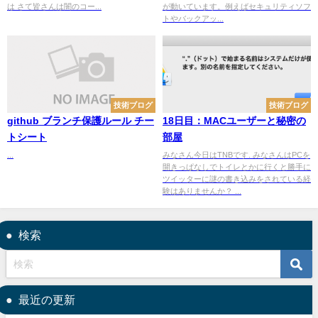
は さて皆さんは闇のコー...
が動いています。例えばセキュリティソフ
トやバックアッ...
技術ブログ
技術ブログ
github ブランチ保護ルール チー
18日目：MACユーザーと秘密の
トシート
部屋
...
みなさん今日はTNBです. みなさんはPCを
開きっぱなしでトイレとかに行くと勝手に
ツイッターに謎の書き込みをされている経
験はありませんか？ ...
検索
最近の更新