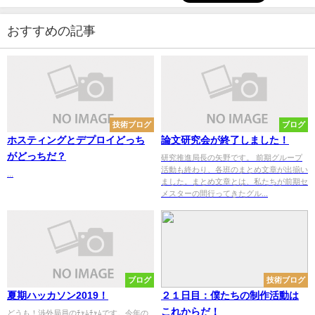
おすすめの記事
技術ブログ
ブログ
ホスティングとデプロイどっち
論文研究会が終了しました！
がどっちだ？
研究推進局長の矢野です。 前期グループ
活動も終わり、各班のまとめ文章が出揃い
...
ました。まとめ文章とは、私たちが前期セ
メスターの間行ってきたグル...
ブログ
技術ブログ
夏期ハッカソン2019！
２１日目：僕たちの制作活動は
これからだ！
どうも！渉外局員のﾁｬﾑﾁｬﾑです。今年の