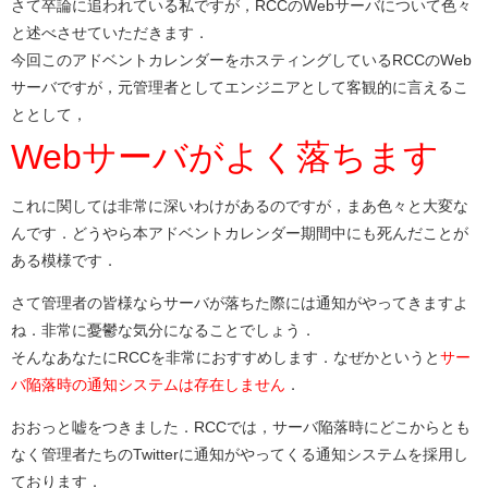
さて卒論に追われている私ですが，RCCのWebサーバについて色々
と述べさせていただきます．
今回このアドベントカレンダーをホスティングしているRCCのWeb
サーバですが，元管理者としてエンジニアとして客観的に言えるこ
ととして，
Webサーバがよく落ちます
これに関しては非常に深いわけがあるのですが，まあ色々と大変な
んです．どうやら本アドベントカレンダー期間中にも死んだことが
ある模様です．
さて管理者の皆様ならサーバが落ちた際には通知がやってきますよ
ね．非常に憂鬱な気分になることでしょう．
そんなあなたにRCCを非常におすすめします．なぜかというと
サー
バ陥落時の通知システムは存在しません
．
おおっと嘘をつきました．RCCでは，サーバ陥落時にどこからとも
なく管理者たちのTwitterに通知がやってくる通知システムを採用し
ております．