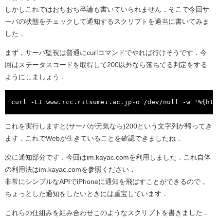
しかしこれではおちおち卒論も書いていられません．そこで今回サ
ーバの状態をチェックして通知するスクリプトを適当に書いてみま
した．
まず，サーバ監視は普通にcurlコマンドでやれば行けそうです．今
回はステータスコードを取得して200以外なら落ちてる判定をする
ようにしましょう．
これを実行しますと(サーバが元気なら)200という文字列が帰ってき
ます．これでWebが生きていることを確認できましたね．
次に通知部分です．今回はim.kayac.comを利用しました．これ自体
の利用法はim.kayac.comを参照ください．
非常にシンプルなAPIでiPhoneに通知を飛ばすことができるので，
ちょっとした通知をしたいときには重宝しています．
これらの仕組みを組み合わせこのようなスクリプトを書きました．