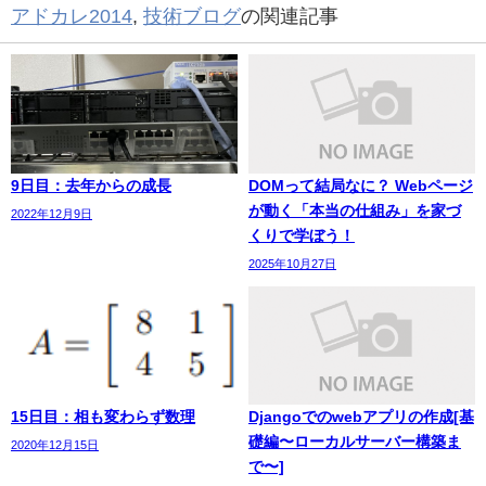
アドカレ2014
,
技術ブログ
の関連記事
9日目：去年からの成長
DOMって結局なに？ Webページ
が動く「本当の仕組み」を家づ
2022年12月9日
くりで学ぼう！
2025年10月27日
15日目：相も変わらず数理
Djangoでのwebアプリの作成[基
礎編〜ローカルサーバー構築ま
2020年12月15日
で〜]