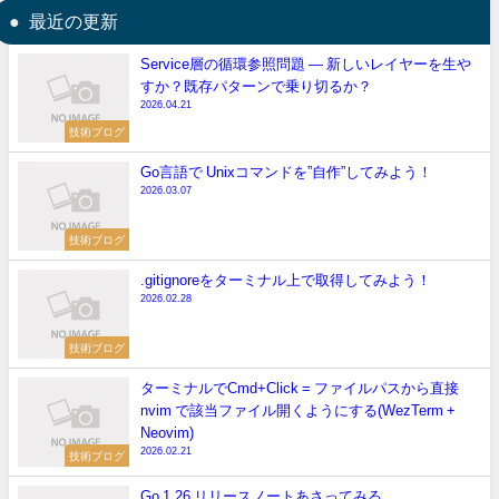
最近の更新
Service層の循環参照問題 — 新しいレイヤーを生や
すか？既存パターンで乗り切るか？
2026.04.21
技術ブログ
Go言語で Unixコマンドを”自作”してみよう！
2026.03.07
技術ブログ
.gitignoreをターミナル上で取得してみよう！
2026.02.28
技術ブログ
ターミナルでCmd+Click = ファイルパスから直接
nvim で該当ファイル開くようにする(WezTerm +
Neovim)
2026.02.21
技術ブログ
Go 1.26 リリースノートあさってみる