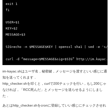
exit 1

fi

USER=$1

KEY=$2

MESSAGE=$3

SIG=echo -n $MESSAGE$KEY | openssl sha1 | sed -e 's/(
curl -d “message=$MESSAGE&sig=$SIG” http://im.kayac.c
im-kayac.shはユーザ名，秘密鍵，メッセージを渡すといい感じに通
知を送ってくれます．
http_checker.shを叩くと，curlで200チェックを行い，もし200じゃ
なければ，「RCC死んだ」とメッセージを送らせるようにしまし
た．
あとはhttp_checker.shをcronに登録していい感じにチェックさせれ