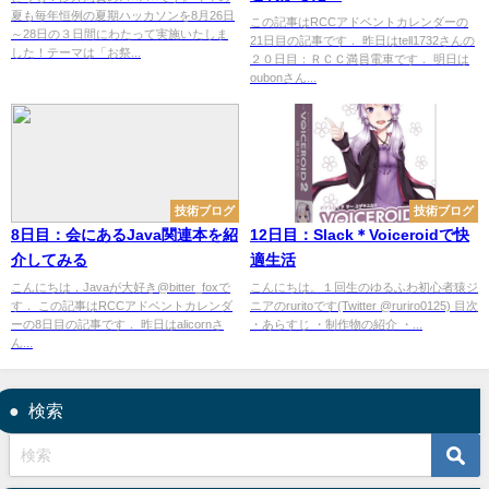
夏も毎年恒例の夏期ハッカソンを8月26日
この記事はRCCアドベントカレンダーの
～28日の３日間にわたって実施いたしま
21日目の記事です． 昨日はtell1732さんの
した！テーマは「お祭...
２０日目：ＲＣＣ満員電車です． 明日は
oubonさん...
技術ブログ
技術ブログ
8日目：会にあるJava関連本を紹
12日目：Slack＊Voiceroidで快
介してみる
適生活
こんにちは，Javaが大好き@bitter_foxで
こんにちは。１回生のゆるふわ初心者猿ジ
す． この記事はRCCアドベントカレンダ
ニアのruritoです(Twitter @ruriro0125) 目次
ーの8日目の記事です． 昨日はalicornさ
・あらすじ ・制作物の紹介 ・...
ん...
検索