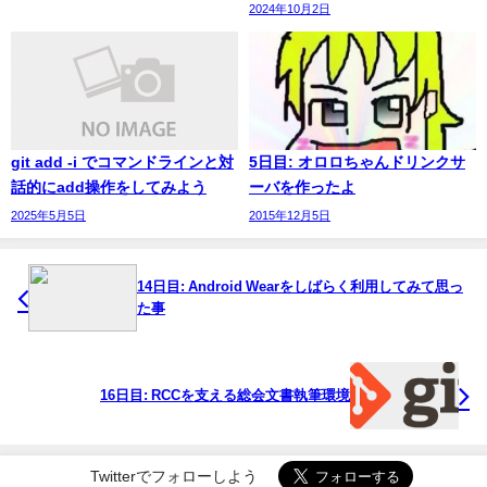
2024年10月2日
git add -i でコマンドラインと対
5日目: オロロちゃんドリンクサ
話的にadd操作をしてみよう
ーバを作ったよ
2025年5月5日
2015年12月5日
14日目: Android Wearをしばらく利用してみて思っ
た事
16日目: RCCを支える総会文書執筆環境
Twitterでフォローしよう