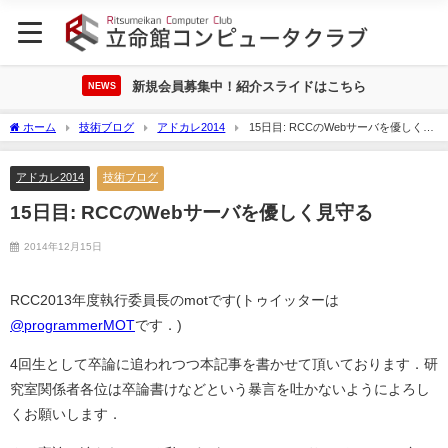
新規会員募集中！紹介スライドはこちら
NEWS
ホーム
技術ブログ
アドカレ2014
15日目: RCCのWebサーバを優しく見
守る
アドカレ2014
技術ブログ
15日目: RCCのWebサーバを優しく見守る
2014年12月15日
RCC2013年度執行委員長のmotです(トゥイッターは
@programmerMOT
です．)
4回生として卒論に追われつつ本記事を書かせて頂いております．研
究室関係者各位は卒論書けなどという暴言を吐かないようによろし
くお願いします．