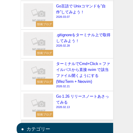
Go言語で Unixコマンドを”自
作”してみよう！
2026.03.07
技術ブログ
.gitignoreをターミナル上で取得
してみよう！
2026.02.28
技術ブログ
ターミナルでCmd+Click = ファ
イルパスから直接 nvim で該当
ファイル開くようにする
(WezTerm + Neovim)
技術ブログ
2026.02.21
Go 1.26 リリースノートあさっ
てみる
2026.02.13
技術ブログ
カテゴリー