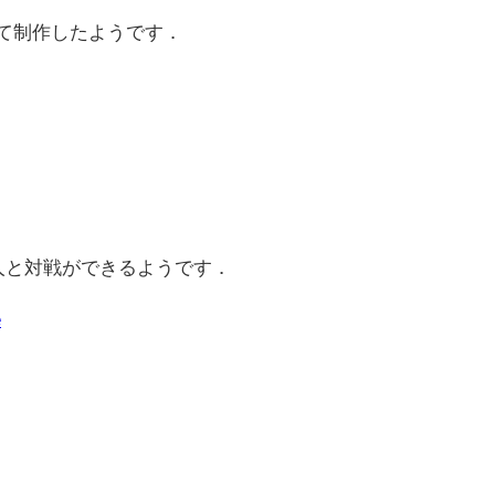
gにて制作したようです．
と他人と対戦ができるようです．
e