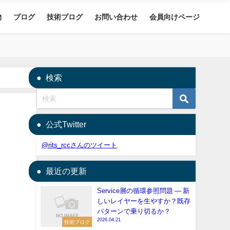
物
ブログ
技術ブログ
お問い合わせ
会員向けページ
検索
公式Twitter
@rits_rccさんのツイート
最近の更新
Service層の循環参照問題 — 新
しいレイヤーを生やすか？既存
パターンで乗り切るか？
2026.04.21
技術ブログ