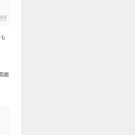
でも
図鑑