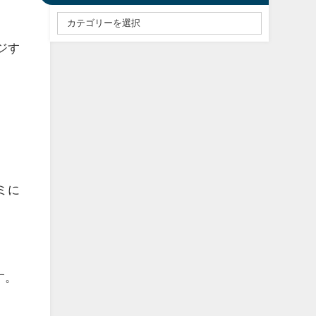
。
ジす
。
ミに
す。