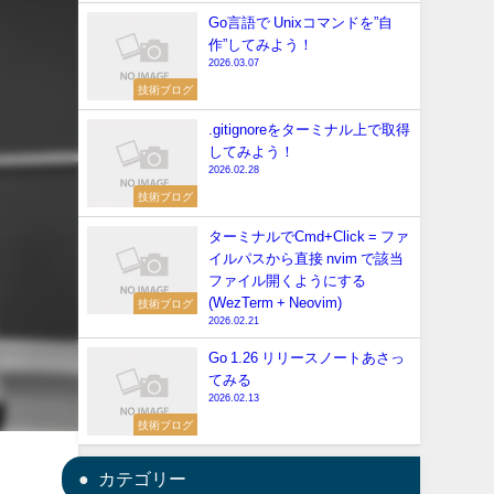
Go言語で Unixコマンドを”自
作”してみよう！
2026.03.07
技術ブログ
.gitignoreをターミナル上で取得
してみよう！
2026.02.28
技術ブログ
ターミナルでCmd+Click = ファ
イルパスから直接 nvim で該当
ファイル開くようにする
(WezTerm + Neovim)
技術ブログ
2026.02.21
Go 1.26 リリースノートあさっ
てみる
2026.02.13
技術ブログ
カテゴリー