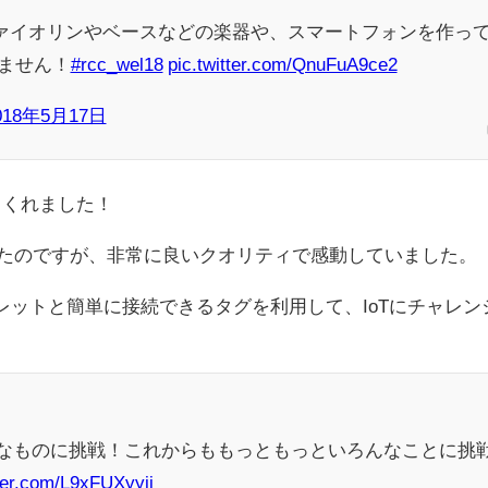
ァイオリンやベースなどの楽器や、スマートフォンを作っ
ません！
#rcc_wel18
pic.twitter.com/QnuFuA9ce2
018年5月17日
てくれました！
たのですが、非常に良いクオリティで感動していました。
レットと簡単に接続できるタグを利用して、IoTにチャレン
々なものに挑戦！これからももっともっといろんなことに挑
tter.com/L9xFUXyyii