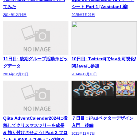
てみた
シート Part 1 [Assistant 編]
2014年12月4日
2025年7月21日
11日目: 後期グループ活動@ビッ
10日目: Twitter4jでfavを可視化/
グデータ
関Javaに参加
2014年12月11日
2014年12月10日
Qiita AdventCalender2024に投
７日目：iPadベクターデザイン
稿してクリスマスツリーを成長
入門 後編
& 飾り付けさせよう! Part 2 フロ
2021年12月7日
ント & AWS ホスティング編[ク