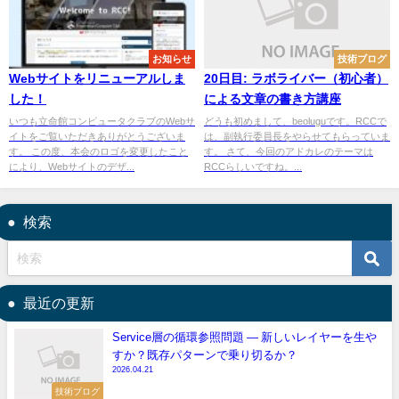
useCallbackを適切に使ってみ
よう！】
お知らせ
技術ブログ
Webサイトをリニューアルしま
20日目: ラボライバー（初心者）
した！
による文章の書き方講座
いつも立命館コンピュータクラブのWebサ
どうも初めまして、beoluguです。RCCで
イトをご覧いただきありがとうございま
は、副執行委員長をやらせてもらっていま
す。 この度、本会のロゴを変更したこと
す。 さて、今回のアドカレのテーマは
により、Webサイトのデザ...
RCCらしいですね。...
検索
最近の更新
Service層の循環参照問題 — 新しいレイヤーを生や
すか？既存パターンで乗り切るか？
2026.04.21
技術ブログ