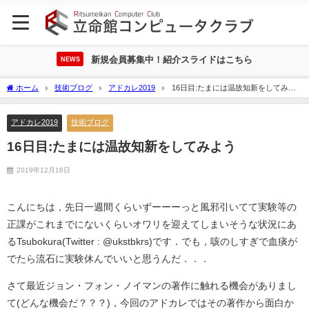
新規会員募集中！紹介スライドはこちら
NEWS
ホーム
技術ブログ
アドカレ2019
16日目:たまには温故知新をしてみよ
う
アドカレ2019
技術ブログ
16日目:たまには温故知新をしてみよう
2019年12月16日
こんにちは，先日一週間くらいずーーーっと風邪引いてて実験等の
正課がこれまでにないくらいオワリを迎えてしまいそうな状況にあ
るTsubokura(Twitter : @ukstbkrs)です．でも，咳のしすぎで血痰が
でたら流石に実験休んでいいと思うんだ．．．
さて最近ジョン・フォン・ノイマンの著作に触れる機会がありまし
て(どんな機会だ？？？)，今回のアドカレではその著作から面白か