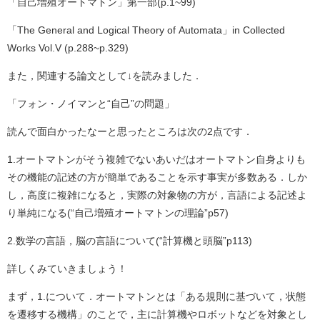
「自己増殖オートマトン」第一部(p.1~99)
「The General and Logical Theory of Automata」in Collected
Works Vol.V (p.288~p.329)
また，関連する論文として↓を読みました．
「フォン・ノイマンと“自己”の問題」
読んで面白かったなーと思ったところは次の2点です．
1.オートマトンがそう複雑でないあいだはオートマトン自身よりも
その機能の記述の方が簡単であることを示す事実が多数ある．しか
し，高度に複雑になると，実際の対象物の方が，言語による記述よ
り単純になる(“自己増殖オートマトンの理論”p57)
2.数学の言語，脳の言語について(“計算機と頭脳”p113)
詳しくみていきましょう！
まず，1.について．オートマトンとは「ある規則に基づいて，状態
を遷移する機構」のことで，主に計算機やロボットなどを対象とし