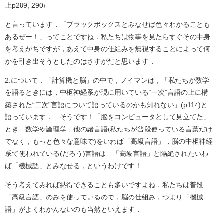
上p289, 290)
と言っています．「ブラックボックスとみなせば色々わかることも
あるぜー！」ってことですね．私たちは物事を見たらすぐその中身
を考えがちですが，あえて中身の仕組みを無視することによって何
かを引き出そうとしたのはさすがだと思います．
2.について．「計算機と脳」の中で，ノイマンは，「私たちが数学
を語るときには，中枢神経系が現に用いている“一次”言語の上に構
築された“二次”言語について語っているのかも知れない」(p114)と
語っています．…そうです！「脳をコンピュータとして見立てた」
とき，数学や論理学，他の諸言語(私たちが普段使っている言葉だけ
でなく，もっと色々な意味で)をいわば「高級言語」，脳の中枢神経
系で使われている(だろう)言語は，「高級言語」と隔絶されたいわ
ば「機械語」とみなせる，というわけです！
そう考えてみれば納得できることも多いですよね．私たちは普段
「高級言語」のみを使っているので，脳の仕組み，つまり「機械
語」がよくわかんないのも当然といえます．