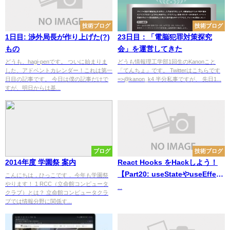
技術ブログ
技術ブログ
1日目: 渉外局長が作り上げた(?)
23日目：「電脳犯罪対策探究
もの
会」を運営してきた
どうも、hagi-penです。 ついに始まりま
どうも情報理工学部1回生のKanonこと
した、アドベントカレンダー！これは第一
「てんちょ」です。 Twitterはこちらです
日目の記事です。 今日は僕の記事だけで
=>@kanon_k4 半分私事ですが、 先日1...
すが、明日からは基...
ブログ
技術ブログ
2014年度 学園祭 案内
React Hooks をHackしよう！
【Part20: useStateやuseEffect
こんにちは，ひっこです． 今年も学園祭
やります！ 1 RCC（立命館コンピュータ
のみ使っていませんか？
...
クラブ）とは？ 立命館コンピュータクラ
useState・useReducer・
ブでは情報分野に関係す...
useRef・useContext・
useEffect・useMemo・