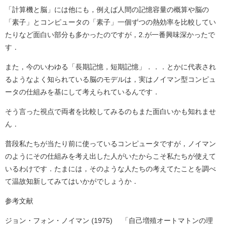
「計算機と脳」には他にも，例えば人間の記憶容量の概算や脳の
「素子」とコンピュータの「素子」一個ずつの熱効率を比較してい
たりなど面白い部分も多かったのですが，2.が一番興味深かったで
す．
また，今のいわゆる「長期記憶，短期記憶」．．．とかに代表され
るようなよく知られている脳のモデルは，実はノイマン型コンピュ
ータの仕組みを基にして考えられているんです．
そう言った視点で両者を比較してみるのもまた面白いかも知れませ
ん．
普段私たちが当たり前に使っているコンピュータですが，ノイマン
のようにその仕組みを考え出した人がいたからこそ私たちが使えて
いるわけです．たまには，そのような人たちの考えてたことを調べ
て温故知新してみてはいかがでしょうか．
参考文献
ジョン・フォン・ノイマン (1975) 「自己増殖オートマトンの理