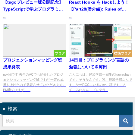
【tsgoプレビュー版公開記念】
React Hooks を Hackしよう！
TypeScriptで学ぶプログラミン
【Part28(番外編): Rules of
グの世界 Part 8 [型安全か型安全
Reactを理解して、より堅牢なコ
...
...
でないか…コンパイルかインタ
ードを書こう！(3/3)】
プリタかで実行速度が変わるの
か？]
ブログ
技術ブログ
プロジェクションマッピング班
14日目：プログラミング言語の
成果発表
勉強について＠河田
nokkiiです 去年のACでも紹介したプロジ
こんにちは、経済学部一回生のkawachan
ェクションマッピング班ですが 一定の成
です。そうなんです。私、経済学部なんで
果を上げたので発表させていただきます。
す。なぜRCCにいるのか、謎です。さ
PM班ではまず、...
て、みなさん、プログラ...
検索