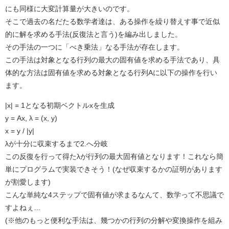
にも同様に大変計算量が大きいのです。
そこで過去の名だたる数学者達は、ある操作を繰り替えす事で近似
的に解を求める手法(反復法と言う)を編み出しました。
その手法の一つに「べき乗法」なる手法が存在します。
この手法は対象となる行列の最大の固有値を求める手法であり、具
体的な方法は固有値を求める対象となる行列Aに以下の操作を行い
ます。
|x| = 1となる初期ベクトルxを生成
y = Ax, λ = (x, y)
x = y / |y|
λが十分に収束するまで2.へ分岐
この反復を行って得たλが行列の最大固有値となります！これなら簡
単にプログラムで実装できそう！(なぜ収束するかの証明があります
が割愛します)
こんな単純な4ステップで固有値が求まるなんて、数学って不思議で
すよねぇ…
(※他のもっと便利な手法は、幾つかの行列の分解や変換操作を組み