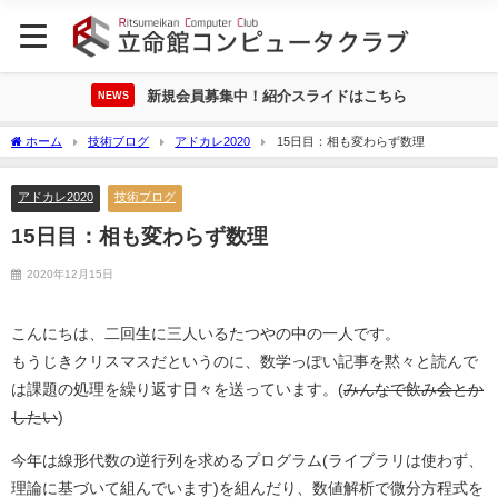
新規会員募集中！紹介スライドはこちら
NEWS
ホーム
技術ブログ
アドカレ2020
15日目：相も変わらず数理
アドカレ2020
技術ブログ
15日目：相も変わらず数理
2020年12月15日
こんにちは、二回生に三人いるたつやの中の一人です。
もうじきクリスマスだというのに、数学っぽい記事を黙々と読んで
は課題の処理を繰り返す日々を送っています。(
みんなで飲み会とか
したい
)
今年は線形代数の逆行列を求めるプログラム(ライブラリは使わず、
理論に基づいて組んでいます)を組んだり、数値解析で微分方程式を