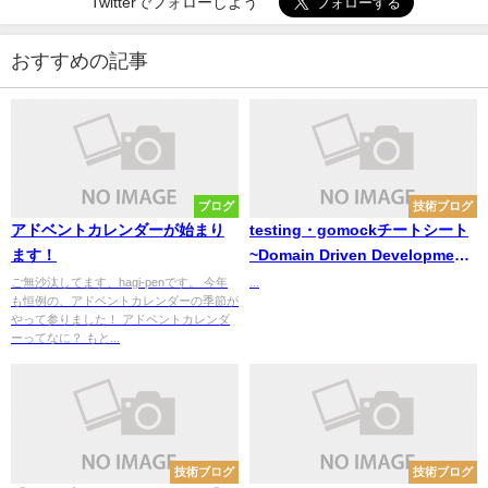
Twitterでフォローしよう
おすすめの記事
ブログ
技術ブログ
アドベントカレンダーが始まり
testing・gomockチートシート
ます！
~Domain Driven Development
とClean Architectureでの
ご無沙汰してます、hagi-penです。 今年
...
も恒例の、アドベントカレンダーの季節が
GoLang Projectにおける
やって参りました！ アドベントカレンダ
UnitTestの実装方法~
ーってなに？ もと...
技術ブログ
技術ブログ