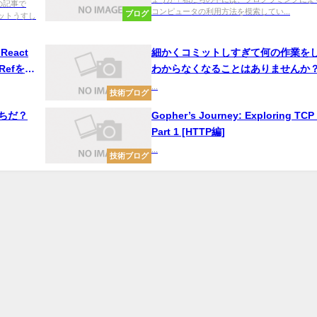
の記事で
コンピュータの利用方法を模索してい...
ブログ
レットうすし
React
細かくコミットしすぎて何の作業を
eRefをふ
わからなくなることはありませんか？
トを集約，編集する，削除するgit reb
...
技術ブログ
ちだ？
Gopher’s Journey: Exploring TCP 
Part 1 [HTTP編]
...
技術ブログ