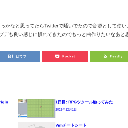
っかなと思ってたらTwitterで騒いでたので音源として使い
プデも良い感じに慣れてきたのでもっと曲作りたいなあと
はてブ
Pocket
Feedly
igin
1日目: RPGツクール触ってみた
2022年12月1日
Vimチートシート