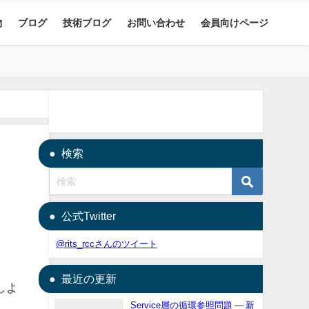
物
ブログ
技術ブログ
お問い合わせ
会員向けページ
検索
公式Twitter
@rits_rccさんのツイート
最近の更新
しよ
Service層の循環参照問題 — 新