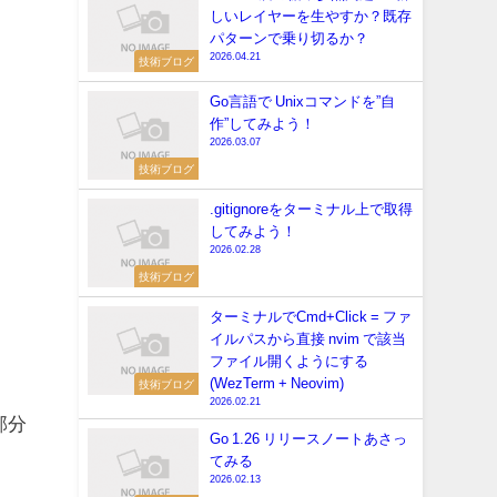
しいレイヤーを生やすか？既存
パターンで乗り切るか？
2026.04.21
技術ブログ
Go言語で Unixコマンドを”自
作”してみよう！
2026.03.07
技術ブログ
.gitignoreをターミナル上で取得
してみよう！
2026.02.28
技術ブログ
ターミナルでCmd+Click = ファ
イルパスから直接 nvim で該当
ファイル開くようにする
(WezTerm + Neovim)
技術ブログ
2026.02.21
部分
Go 1.26 リリースノートあさっ
てみる
2026.02.13