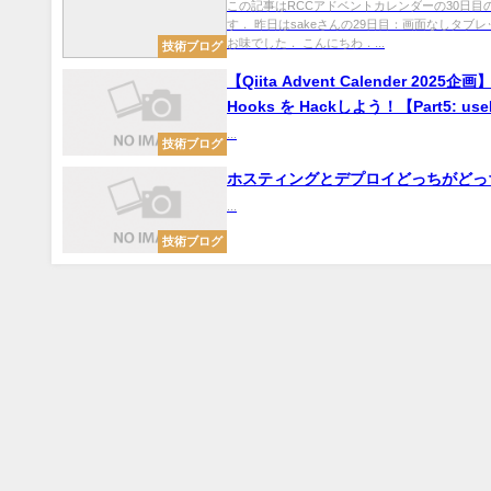
この記事はRCCアドベントカレンダーの30日目
す． 昨日はsakeさんの29日目：画面なしタブ
お味でした． こんにちわ．...
技術ブログ
【Qiita Advent Calender 2025企画】
Hooks を Hackしよう！【Part5: us
かぼってみよう！】
...
技術ブログ
ホスティングとデプロイどっちがどっ
...
技術ブログ