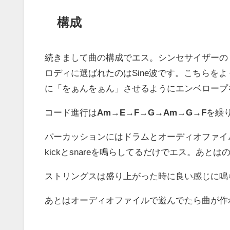
構成
続きまして曲の構成でエス。シンセサイザーの
ロディに選ばれたのはSine波です。こちらを
に「をぁんをぁん」させるようにエンベロープ
コード進行は
Am→E→F→G→Am→G→F
を繰
パーカッションにはドラムとオーディオファイ
kickとsnareを鳴らしてるだけでエス。あ
ストリングスは盛り上がった時に良い感じに鳴
あとはオーディオファイルで遊んでたら曲が作