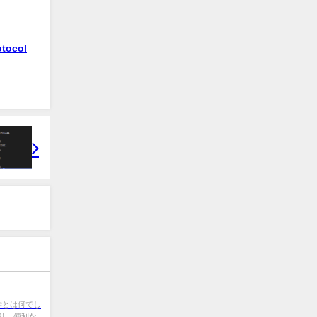
otocol
学とは何でし
り、便利な