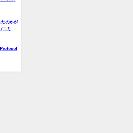
したのかが
(コミッ
ase)
Protocol