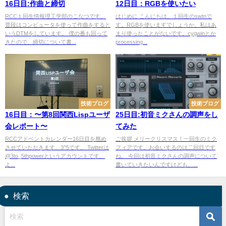
16日目:作曲と締切
12日目：RGBを使いたい
RCC１回生情報理工学部のこなつです。
はじめに こんにちは。１回生のswtnで
普段はコンピュータを使って作曲をすると
す。RGBを使いますでしょうか。私はあ
いうDTMをしています。 僕の番も回って
まり使ったことがないです。cygwinとか
きたので、締切について書...
processing...
技術ブログ
技術ブログ
16日目：〜第8回関西Lispユーザ
25日目:初音ミクさんの調声をし
会レポート〜
てみた
RCCアドベントカレンダー16日目を務め
ご挨拶 メリークリスマス！一回生のミク
させていただきます、3^5です。 Twitterは
フィアです。お会いするのは二回目です
@3to_5thpowerというアカウントです、
ね。 今回は初音ミクさんの調声について
よ...
書いていきたいんですけども、...
検索