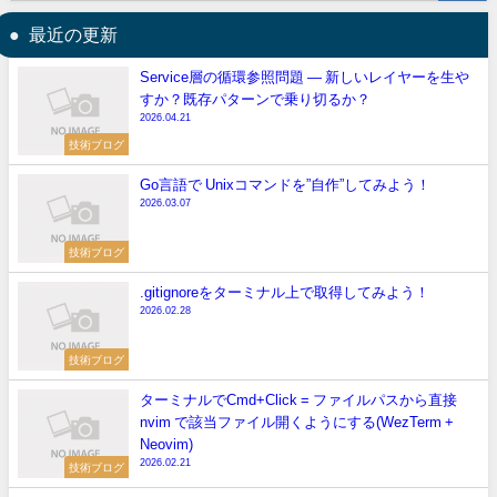
最近の更新
Service層の循環参照問題 — 新しいレイヤーを生や
すか？既存パターンで乗り切るか？
2026.04.21
技術ブログ
Go言語で Unixコマンドを”自作”してみよう！
2026.03.07
技術ブログ
.gitignoreをターミナル上で取得してみよう！
2026.02.28
技術ブログ
ターミナルでCmd+Click = ファイルパスから直接
nvim で該当ファイル開くようにする(WezTerm +
Neovim)
2026.02.21
技術ブログ