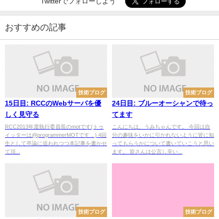
Twitterでフォローしよう
おすすめの記事
技術ブログ
技術ブログ
15日目: RCCのWebサーバを優
24日目: ブルーオーシャンで待っ
しく見守る
てます
RCC2013年度執行委員長のmotです(トゥ
こんにちは、うみちゃんです。 今回は自
イッターは@programmerMOTです．) 4回
分の趣味をいかに引かれないように皆に知
生として卒論に追われつつ本記事を書かせ
ってもらうかについて書いていこうと思い
て頂...
ます。 皆さんは公言し辛い...
技術ブログ
技術ブログ