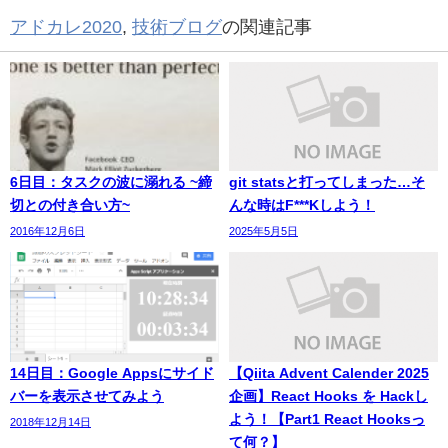
アドカレ2020
,
技術ブログ
の関連記事
6日目：タスクの波に溺れる ~締
git statsと打ってしまった…そ
切との付き合い方~
んな時はF***Kしよう！
2016年12月6日
2025年5月5日
14日目：Google Appsにサイド
【Qiita Advent Calender 2025
バーを表示させてみよう
企画】React Hooks を Hackし
よう！【Part1 React Hooksっ
2018年12月14日
て何？】