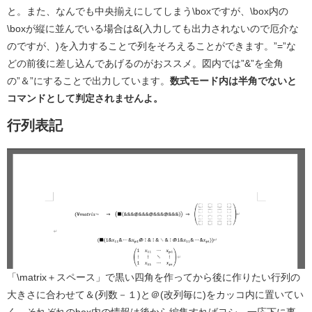
と。また、なんでも中央揃えにしてしまう\boxですが、\box内の
\boxが縦に並んでいる場合は&(入力しても出力されないので厄介な
のですが、)を入力することで列をそろえることができます。”=”な
どの前後に差し込んであげるのがおススメ。図内では”&”を全角
の”＆”にすることで出力しています。
数式モード内は半角でないと
コマンドとして判定されませんよ。
行列表記
「\matrix＋スペース」で黒い四角を作ってから後に作りたい行列の
大きさに合わせて＆(列数－１)と＠(改列毎に)をカッコ内に置いてい