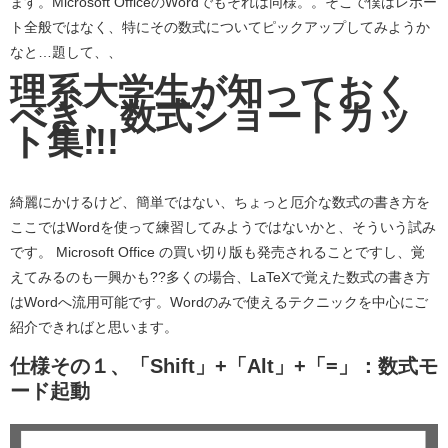
ます。Microsoft OfficeのWordでもそれは同様。。そこで僕はレポー
ト全般ではなく、特にその数式についてピックアップしてみようか
なと…題して、、
理系大学生が知っておく
べき、数式ショートカッ
ト集!!!
綺麗にかけるけど、簡単ではない、ちょっと厄介な数式の書き方を
ここではWordを使って練習してみようではないかと、そういう試み
です。 Microsoft Office の買い切り版も発売されることですし、覚
えてみるのも一興かも??多くの場合、LaTeXで覚えた数式の書き方
はWordへ流用可能です。Wordのみで使えるテクニックを中心にご
紹介できればと思います。
仕様その１、「Shift」+「Alt」+「=」：数式モ
ード起動