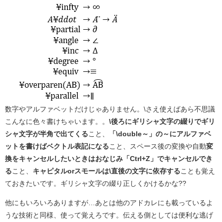
数字やアルファベットだけじゃありません。\さえ使えばあら不思議
こんなに色々書けちゃいます。。
\後ろにギリシャ文字の綴りでギリ
シャ文字が半角で出てくる
こと、
「\double～」の～にアルファベ
ットを書けばベクトル表記になる
こと、スペース後の変換や自動
変
換をキャンセルしたいときはおなじみ「Ctrl+Z」でキャンセルでき
る
こと、
キャピタルorスモールは\直後の文字に依存する
ことも覚え
ておきたいです。ギリシャ文字の綴り正しくかけるかな??
他にもいろいろありますが…あとは他のアドカレにも載っているよ
うな技術と同様、使って覚えろです。伝える側としては便利な逃げ