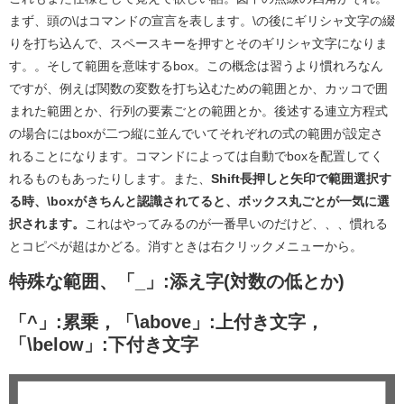
まず、頭の\はコマンドの宣言を表します。\の後にギリシャ文字の綴
りを打ち込んで、スペースキーを押すとそのギリシャ文字になりま
す。。そして範囲を意味するbox。この概念は習うより慣れろなん
ですが、例えば関数の変数を打ち込むための範囲とか、カッコで囲
まれた範囲とか、行列の要素ごとの範囲とか。後述する連立方程式
の場合にはboxが二つ縦に並んでいてそれぞれの式の範囲が設定さ
れることになります。コマンドによっては自動でboxを配置してく
れるものもあったりします。また、
Shift長押しと矢印で範囲選択す
る時、\boxがきちんと認識されてると、ボックス丸ごとが一気に選
択されます。
これはやってみるのが一番早いのだけど、、、慣れる
とコピペが超はかどる。消すときは右クリックメニューから。
特殊な範囲、「_」:添え字(対数の低とか)
「^」:累乗，「\above」:上付き文字，
「\below」:下付き文字