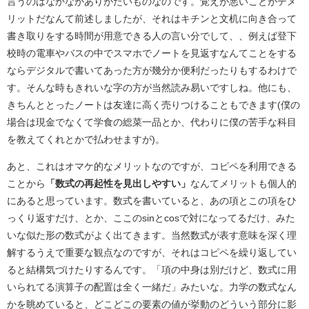
言うのはなかなかありがたいものなのです。覚えが悪いことがデメ
リットだなんて前述しましたが、それはキチンと文机に向き合って
書き取りをする時間が用意できる人の言い分でして、、例えば登下
校時の電車やバスの中でスマホでノートを見返すなんてことをする
ならデジタルで書いてあった方が幾分か便利だったりもするわけで
す。そんな時もきれいな字の方が当然読み易いですしね。他にも、
きちんととったノートは友達に高く売りつけることもできます(僕の
場合は現金でなくて学食の総菜一品とか、代わりに僕の苦手な科目
を教えてくれとかで払わせますが)。
あと、これはオマケ的なメリットなのですが、コピペを利用できる
ことから
「数式の再起性を見出しやすい」
なんてメリットも個人的
にあると思っています。数式を書いていると、あの項とこの項をひ
っくり返すだけ、とか、ここのsinとcosで対になってるだけ、みた
いな似た形の数式がよく出てきます。当然数式が表す意味を深く理
解するうえで重要な観点なのですが、それはコピペを繰り返してい
ると結構気づけたりするんです。「項の中身は別だけど、数式に用
いられてる演算子の配置は全く一緒だ」みたいな。力学の数式なん
かを眺めていると、どこどこの要素の値が挙動のどういう部分に影