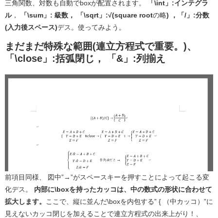
三角関数、対数も自動でboxが配置されます。
「\int」:インテグラ
ル
，
「\sum」: 級数，
「\sqrt」:√(square root
の略
) ，「/」:分数
(入力後スペース)
デス。使ってみよう。
まだまだ特殊な範囲
(連立方程式で重要。)
、
「\close」:括弧閉じ，
「&」:列揃え
前項目同様、 図中”→”がスペースキーを押すことによって起こる変
化デス。
内部に\boxを持ったカッコは、中の数式の形状に合わせて
拡大します。
ここで、縦に並んだ\boxを内包する” { （中カッコ）”に
見えないカッコ閉じを加えることで連立方程式の出来上がり！、