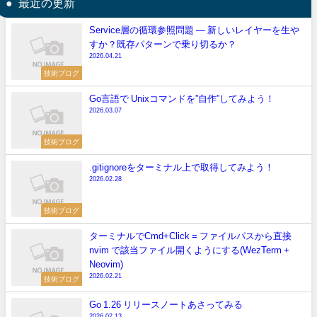
最近の更新
Service層の循環参照問題 — 新しいレイヤーを生や
すか？既存パターンで乗り切るか？
2026.04.21
技術ブログ
Go言語で Unixコマンドを”自作”してみよう！
2026.03.07
技術ブログ
.gitignoreをターミナル上で取得してみよう！
2026.02.28
技術ブログ
ターミナルでCmd+Click = ファイルパスから直接
nvim で該当ファイル開くようにする(WezTerm +
Neovim)
2026.02.21
技術ブログ
Go 1.26 リリースノートあさってみる
2026.02.13