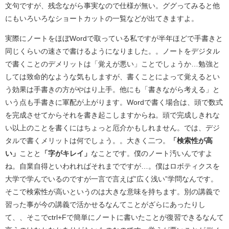
文句ですが、残念ながら事実なので仕様が無い。ググってみると他
にもいろいろなショートカットの一覧などが出てきますよ。
実際にノートをほぼWordで取っている私ですが半年ほどで手書きと
同じくらいの速さで書けるようになりました。。ノートをデジタル
で書くことのデメリットは「覚えが悪い」ことでしょうか…勉強と
しては致命的なような気もしますが、書くことによって覚えるとい
う効果は手書きの方がやはり上手。他にも「書きながら考える」と
いう点も手書きに軍配が上がります。Wordで書く場合は、頭で数式
を完成させてからそれを書き起こしますからね。頭で完成しきれな
い以上のことを書くにはちょっと厄介かもしれません。では、デジ
タルで書くメリットは何でしょう。。大きく二つ。
「検索性が高
い」
ことと
「字がキレイ」
なことです。僕のノート汚いんですよ
ね。自業自得といわれればそれまでですが…。僕はロボティクスを
大学で学んでいるのですが一言で言えば”広く浅い”学問なんです。
そこで検索性が高いというのは大きな意味を持ちます。別の講義で
習った事が今の講義で活かせるなんてことがざらにあったりし
て、、そこでctrl+Fで簡単にノートに書いたことが復習できるなんて