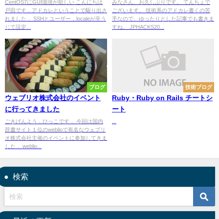
CentOS7にGUI環境が欲しい こんにちは
みなさん、お久しぶりです。 てんちょで
戸田です．アドカレということで駆り出さ
ございます。 技術系のアドカレ書くの苦
れました． SSHとユーザー，localeが辛う
手なので、ゆったりとした記事でも書きま
じて設定...
すね。 JPHACKS20...
ブログ
技術ブログ
ウェブリオ株式会社のイベント
Ruby・Ruby on Rails チートシ
に行ってきました
ート
ごきげんよう．ひっこです． 今回は国内
...
辞書サイト１位のweblioで有名なウェブリ
オ株式会社主催のイベントに参加してきま
した． weblio...
検索