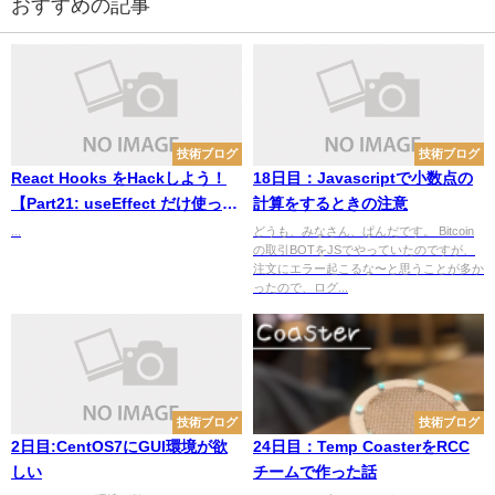
おすすめの記事
技術ブログ
技術ブログ
React Hooks をHackしよう！
18日目：Javascriptで小数点の
【Part21: useEffect だけ使って
計算をするときの注意
いませんか？useEffect・
...
どうも、みなさん、ぱんだです。 Bitcoin
の取引BOTをJSでやっていたのですが、
useLayoutEffect・
注文にエラー起こるな〜と思うことが多か
useEffectEvent といったEffect
ったので、ログ...
フックをみてみよう】
技術ブログ
技術ブログ
2日目:CentOS7にGUI環境が欲
24日目：Temp CoasterをRCC
しい
チームで作った話