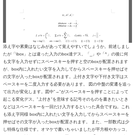
添え字や累乗はなじみがあって覚えやすいでしょうか。前述しまし
たが「\box」とは違った入力のbox達デス。「_」や「^」の後に何
も文字を入力せずにスペースキーを押すと空のboxが配置されます
が、box内に入れたい文字を入力してからスペースキーを押せばそ
の文字が入ったboxが配置されます。上付き文字や下付き文字はス
ペースキーを二度入力する必要があります。 図の中盤の変遷を追っ
て出力が変化します。図中”→”がスペースキーを押すことによって
起こる変化デス。”上付き”を意味する記号そのものを書きたいとき
などはスペースキーを一回だけ入力するといった具合ですね。これ
も添え字同様 box内に入れたい文字を入力してからスペースキーを
押せばその文字が入ったboxが配置されます。 また、一部数式は少
し特殊な仕様です。オマケで書いちゃいましたが平方根やカッコ、