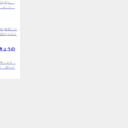
1(水)に，
しました．
柱(厳密には
過程をお伝え
きょうの
と申します。
く，朗らか