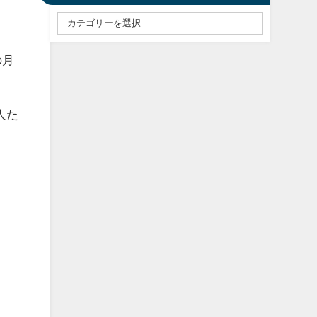
の月
人た