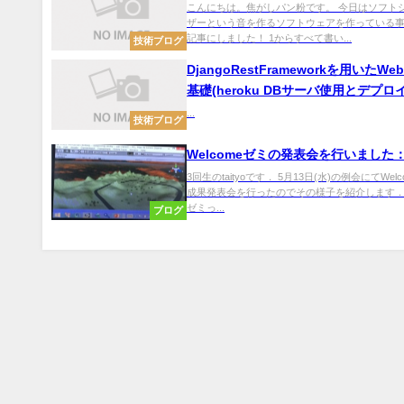
こんにちは。焦がしパン粉です。 今日はソフト
ザーという音を作るソフトウェアを作っている
記事にしました！ 1からすべて書い...
技術ブログ
DjangoRestFrameworkを用いたWe
基礎(heroku DBサーバ使用とデプロイ
...
技術ブログ
Welcomeゼミの発表会を行いました
3回生のtaityoです． 5月13日(水)の例会にてWel
成果発表会を行ったのでその様子を紹介します． W
ゼミっ...
ブログ