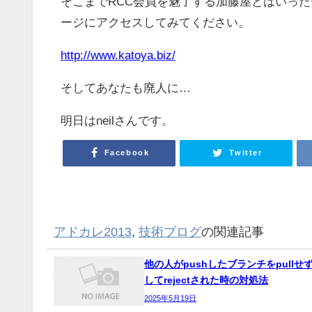
そこまでRCC会員を魅了する加藤屋とはいった
ージにアクセスしてみてください。
http://www.katoya.biz/
そしてあなたも廃人に…
明日はneilさんです。
Facebook
Twitter
アドカレ2013
,
技術ブログ
の関連記事
他の人がpushしたブランチをpullせず
してrejectされた時の対処法
2025年5月19日