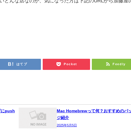
いどんな店なのか、気になった方は下記のURLから加藤屋
はてブ
Pocket
Feedly
にpush
Mac Homebrewって何？おすすめのパ
ジ紹介
2025年5月5日