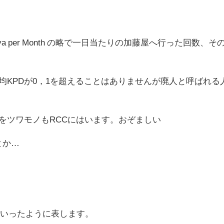
: Katouya per Month の略で一日当たりの加藤屋へ行った回数、そ
均KPDが0，1を超えることはありませんが廃人と呼ばれる
7をツワモノもRCCにはいます。おぞましい
とか…
郎といったように表します。