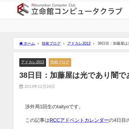
ホーム
技術ブログ
アドカレ2013
38日目：加藤屋
アドカレ2013
技術ブログ
38日目：加藤屋は光であり闇で
2013年12月24日
渉外局1回生のtaityoです。
この記事は
RCCアドベントカレンダー
の4日目