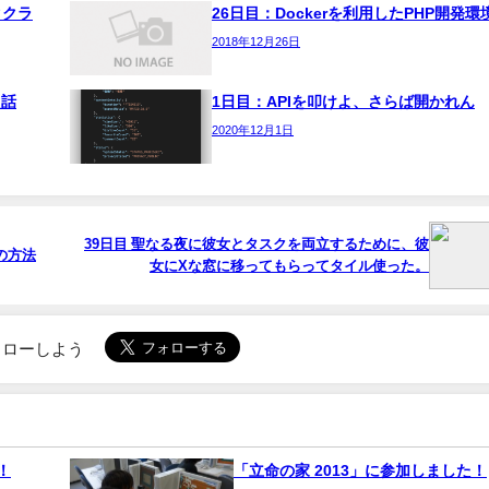
タクラ
26日目：Dockerを利用したPHP開発環
2018年12月26日
た話
1日目：APIを叩けよ、さらば開かれん
2020年12月1日
39日目 聖なる夜に彼女とタスクを両立するために、彼
の方法
女にXな窓に移ってもらってタイル使った。
でフォローしよう
！
「立命の家 2013」に参加しました！