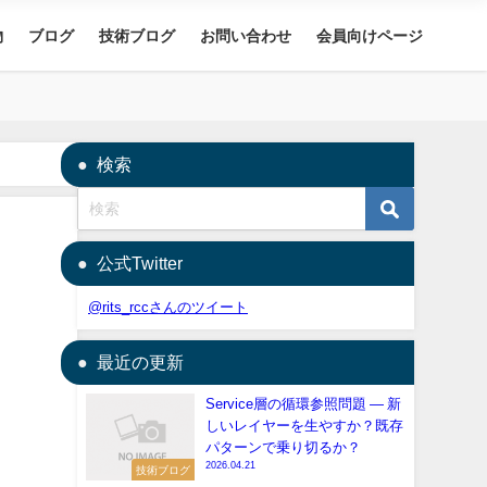
物
ブログ
技術ブログ
お問い合わせ
会員向けページ
検索
公式Twitter
@rits_rccさんのツイート
最近の更新
Service層の循環参照問題 — 新
しいレイヤーを生やすか？既存
パターンで乗り切るか？
2026.04.21
技術ブログ