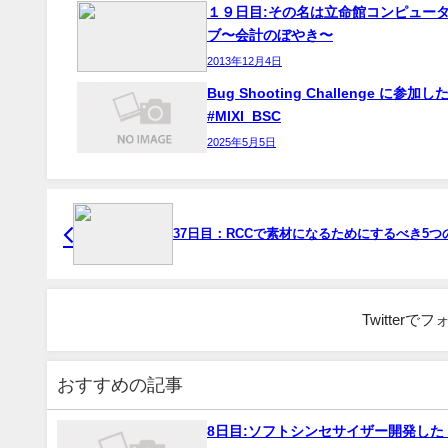
１９日目:その名は立命館コンピュー
ブ〜会計のぼやき〜
2013年12月4日
Bug Shooting Challenge に参加し
#MIXI_BSC
2025年5月5日
37日目：RCCで素材になるためにするべき5つ
Twitter
おすすめの記事
8日目:ソフトシンセサイザー開発した