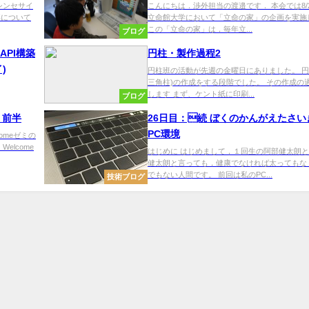
シンセサイ
こんにちは．渉外担当の渡邉です． 本会では8/2
事について
立命館大学において「立命の家」の企画を実施
この「立命の家」は，毎年立...
ブログ
bAPI構築
円柱・製作過程2
)
円柱班の活動が先週の金曜日にありました。 円
三角柱)の作成をする段階でした。 その作成の
します まず、ケント紙に印刷...
ブログ
：前半
26日目：続 ぼくのかんがえたさい
PC環境
comeゼミの
elcome
はじめに はじめまして，１回生の阿部健太朗
健太朗と言っても，健康でなければ太ってもな
でもない人間です。 前回は私のPC...
技術ブログ