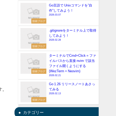
Go言語で Unixコマンドを”自
作”してみよう！
2026.03.07
技術ブログ
.gitignoreをターミナル上で取得
してみよう！
2026.02.28
技術ブログ
ターミナルでCmd+Click = ファ
イルパスから直接 nvim で該当
ファイル開くようにする
(WezTerm + Neovim)
技術ブログ
2026.02.21
Go 1.26 リリースノートあさっ
す。
てみる
2026.02.13
技術ブログ
カテゴリー