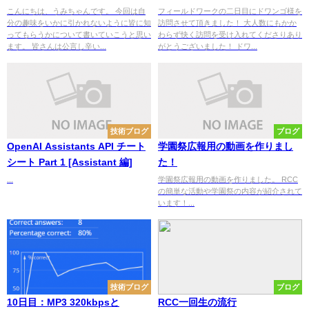
こんにちは、うみちゃんです。 今回は自
フィールドワークの二日目にドワンゴ様を
分の趣味をいかに引かれないように皆に知
訪問させて頂きました！ 大人数にもかか
ってもらうかについて書いていこうと思い
わらず快く訪問を受け入れてくださりあり
ます。 皆さんは公言し辛い...
がとうございました！ ドワ...
技術ブログ
ブログ
OpenAI Assistants API チート
学園祭広報用の動画を作りまし
シート Part 1 [Assistant 編]
た！
...
学園祭広報用の動画を作りました。 RCC
の簡単な活動や学園祭の内容が紹介されて
います！...
技術ブログ
ブログ
10日目：MP3 320kbpsと
RCC一回生の流行