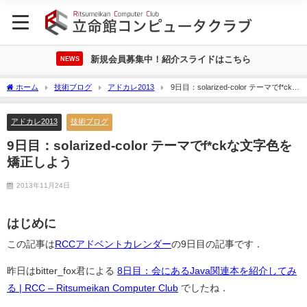
新規会員募集中！紹介スライドはこちら
NEWS
ホーム
技術ブログ
アドカレ2013
9日目：solarized-color テーマでf*ckな
文字色を矯正しよう
アドカレ2013
技術ブログ
9日目：solarized-color テーマでf*ckな文字色を
矯正しよう
2013年11月24日
はじめに
この記事は
RCCアドベントカレンダー
の9日目の記事です．
昨日はbitter_fox君による
8日目：会にあるJava関連本を紹介してみ
る | RCC – Ritsumeikan Computer Club
でしたね．