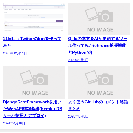
11日目：Twitterのbotを作って
Qiitaの本文をAIが要約するツー
みた
ル作ってみた(chrome拡張機能
とPythonで)
2021年12月11日
2025年5月5日
DjangoRestFrameworkを用い
よく使うGitHubのコメント略語
たWebAPI構築基礎(heroku DB
まとめ
サーバ使用とデプロイ)
2025年5月5日
2024年4月16日