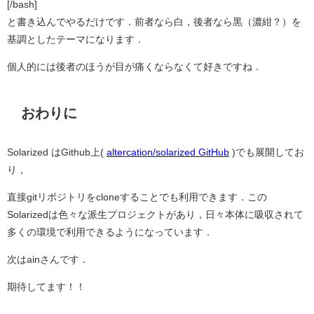
[/bash]
と書き込んでやるだけです．前者なら白，後者なら黒（濃紺？）を
基調としたテーマになります．
個人的には後者のほうが目が痛くならなくて好きですね．
おわりに
Solarized はGithub上(
altercation/solarized GitHub
)でも展開してお
り，
直接gitリポジトリをcloneすることでも利用できます．この
Solarizedは色々な派生プロジェクトがあり，日々本体に吸収されて
多くの環境で利用できるようになっています．
次はainさんです．
期待してます！！