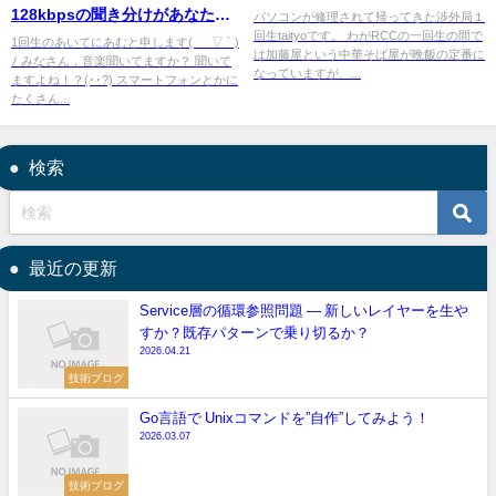
128kbpsの聞き分けがあなたに
パソコンが修理されて帰ってきた渉外局１
回生taityoです。 わがRCCの一回生の間で
はできるか！?
1回生のあいてにあむと申します( ´ ▽ ` )
は加藤屋という中華そば屋が晩飯の定番に
ﾉ みなさん，音楽聞いてますか？ 聞いて
なっていますが、...
ますよね！？(･･?) スマートフォンとかに
たくさん...
検索
最近の更新
Service層の循環参照問題 — 新しいレイヤーを生や
すか？既存パターンで乗り切るか？
2026.04.21
技術ブログ
Go言語で Unixコマンドを”自作”してみよう！
2026.03.07
技術ブログ