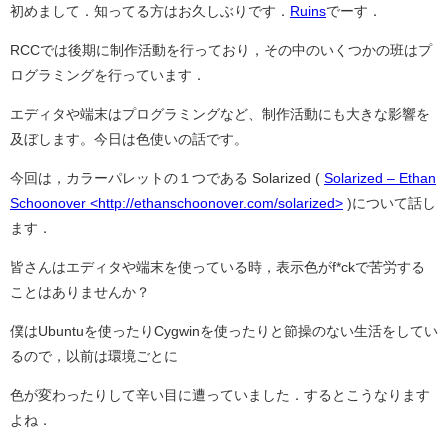
初めまして．知ってる方はお久しぶりです．
Ruins
でーす．
RCCでは後期に制作活動を行っており，その中のいくつかの班はプ
ログラミングを行っています．
エディタや端末はプログラミングなど、制作活動にも大きな影響を
及ぼします。今日は色使いの話です。
今回は，カラーパレットの１つである Solarized (
Solarized – Ethan
Schoonover <http://ethanschoonover.com/solarized>
)について話し
ます．
皆さんはエディタや端末を使っている時，表示色がf*ckで苦労する
ことはありませんか？
僕はUbuntuを使ったりCygwinを使ったりと節操のない生活をしてい
るので，以前は環境ごとに
色が変わったりして辛い目に遭っていました．するとこうなります
よね．