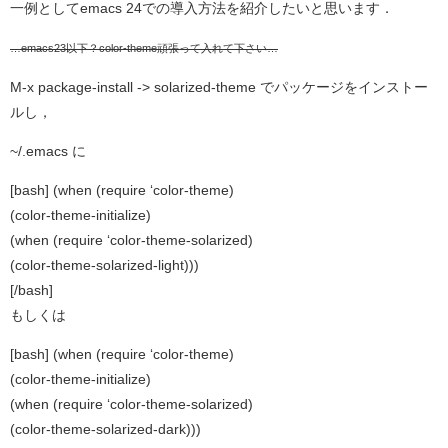
一例としてemacs 24での導入方法を紹介したいと思います．
…emacs23以下？color-theme頑張って入れて下さい…
M-x package-install -> solarized-theme でパッケージをインストー
ルし，
~/.emacs に
[bash] (when (require ‘color-theme)
(color-theme-initialize)
(when (require ‘color-theme-solarized)
(color-theme-solarized-light)))
[/bash]
もしくは
[bash] (when (require ‘color-theme)
(color-theme-initialize)
(when (require ‘color-theme-solarized)
(color-theme-solarized-dark)))