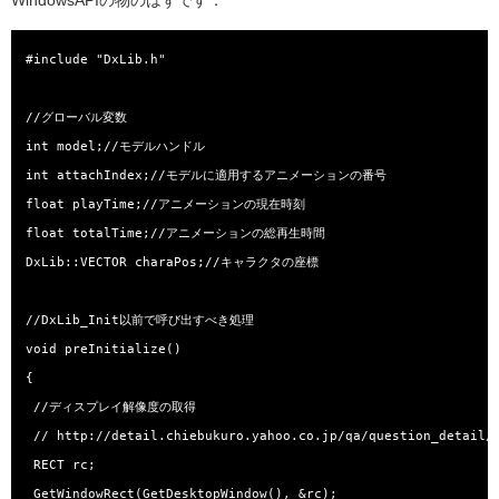
WindowsAPIの物のはずです．
#include "DxLib.h"

//グローバル変数

int model;//モデルハンドル

int attachIndex;//モデルに適用するアニメーションの番号

float playTime;//アニメーションの現在時刻

float totalTime;//アニメーションの総再生時間

DxLib::VECTOR charaPos;//キャラクタの座標

//DxLib_Init以前で呼び出すべき処理

void preInitialize()

{

 //ディスプレイ解像度の取得

 // http://detail.chiebukuro.yahoo.co.jp/qa/question_detail/q
 RECT rc;

 GetWindowRect(GetDesktopWindow(), &rc);
