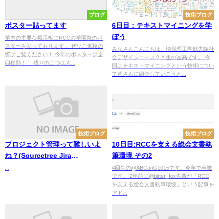
ブログ
技術ブログ
ポスター貼ってます
6日目：テキストマイニングを学
ぼう
学内の主要な掲示板にRCCの学園祭のポ
スターを貼っております． ぜひご来校の
みなさんこんにちは。情報理工学部先端社
際はご覧ください！ 今年のポスターは全
会デザインコース２回生の冨高です。 今
四種類！！ 残りの二つは大...
回はテキストマイニングという技術につい
て皆さんに紹介していこうと...
技術ブログ
技術ブログ
プロジェクト管理って難しいよ
10日目:RCCを支える総会文書執
ね？(Sourcetree Jira
筆環境 その2
Confluenceの使用例)
...
4回生の@ABCanG1015です。今年で卒業
です。 2年前に@bitter_fox先輩が「RCC
を支える総会文書執筆環境」という記事を
アド...