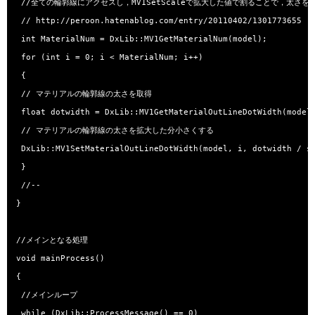
 //全ての輪郭線にアクセスし，MV1SetScaleで拡大した値で割ることで，太さをも
 // http://peroon.hatenablog.com/entry/20110402/1301773655

 int MaterialNum = DxLib::MV1GetMaterialNum(model);

 for (int i = 0; i < MaterialNum; i++)

 {

 // マテリアルの輪郭線の太さを取得 

 float dotwidth = DxLib::MV1GetMaterialOutLineDotWidth(model,
 // マテリアルの輪郭線の太さを拡大した分小さくする 

 DxLib::MV1SetMaterialOutLineDotWidth(model, i, dotwidth / sc
 }

 //--

}

//メインとなる処理

void mainProcess()

{

 //メインループ

 while (DxLib::ProcessMessage() == 0)
