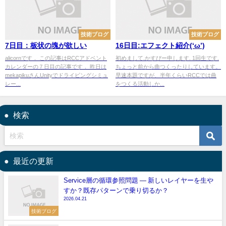
技術ブログ
技術ブログ
7日目：板状の塊が欲しい
16日目:エフェクト紹介(‘ω’)
alicornです． この記事はRCCアドベント
初めまして.かすぴー申します. 1回生です.
カレンダーの７日目の記事です． 昨日は
ちょっと前から曲つくったりしています。
mekapikuさんUnityでドライビングシミュ
早速本題ですが、半年くらいRCCでは曲
レー...
をつくる活動しか...
検索
最近の更新
Service層の循環参照問題 — 新しいレイヤーを生や
すか？既存パターンで乗り切るか？
2026.04.21
技術ブログ