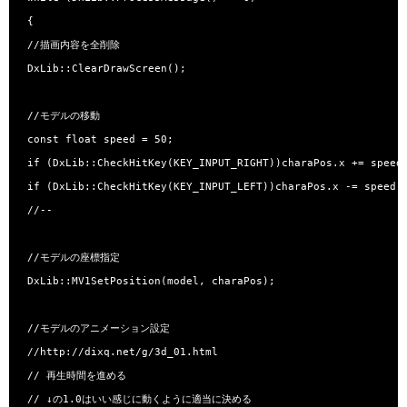
 {

 //描画内容を全削除

 DxLib::ClearDrawScreen();

 //モデルの移動

 const float speed = 50;

 if (DxLib::CheckHitKey(KEY_INPUT_RIGHT))charaPos.x += speed;
 if (DxLib::CheckHitKey(KEY_INPUT_LEFT))charaPos.x -= speed;

 //--

 //モデルの座標指定

 DxLib::MV1SetPosition(model, charaPos);

 //モデルのアニメーション設定

 //http://dixq.net/g/3d_01.html

 // 再生時間を進める

 // ↓の1.0はいい感じに動くように適当に決める
