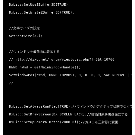
 DxLib::SetUseZBuffer3D(TRUE);

 DxLib::SetWriteZBuffer3D(TRUE);

 //文字サイズの設定

 SetFontSize(32);

 //ウィンドウを最前面に表示する

 // http://dixq.net/forum/viewtopic.php?f=3&t=10766

 HWND hWnd = GetMainWindowHandle();

 SetWindowPos(hWnd, HWND_TOPMOST, 0, 0, 0, 0, SWP_NOMOVE | SW
 //--

 DxLib::SetAlwaysRunFlag(TRUE);//ウィンドウがアクティブ状態でなくて
 DxLib::SetDrawScreen(DX_SCREEN_BACK);//描画対象を裏画面にする

 DxLib::SetupCamera_Ortho(2000.0f);//カメラを正射影に変更
