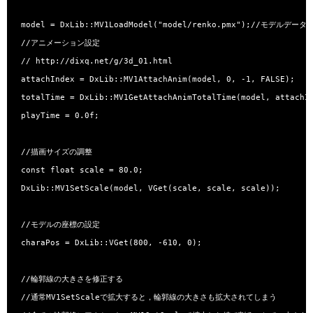
 model = DxLib::MV1LoadModel("model/renko.pmx");//モデルデー
 //アニメーション設定

 // http://dixq.net/g/3d_01.html

 attachIndex = DxLib::MV1AttachAnim(model, 0, -1, FALSE);

 totalTime = DxLib::MV1GetAttachAnimTotalTime(model, attachIn
 playTime = 0.0f;

 //描画サイズの調整

 const float scale = 80.0;

 DxLib::MV1SetScale(model, VGet(scale, scale, scale));

 //モデルの座標の設定

 charaPos = DxLib::VGet(800, -610, 0);

 //輪郭線の大きさを修正する

 //通常MV1SetScaleで拡大すると，輪郭線の大きさも拡大されてしまう
