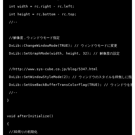
 int width = rc.right - rc.left;

 int height = rc.bottom - rc.top;

 //--

 //解像度，ウィンドウモード指定

 DxLib::ChangeWindowMode(TRUE); // ウィンドウモードに変更

 DxLib::SetGraphMode(width, height, 32); // 解像度の設定

 //http://www.sys-cube.co.jp/blog/5347.html

 DxLib::SetWindowStyleMode(2); // ウィンドウのスタイルを枠無しに指定

 DxLib::SetUseBackBufferTransColorFlag(TRUE); // ウィンドウを
 //--

}

void afterInitialize()

{

 //3D周りの初期化
