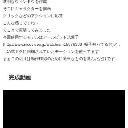
透明なウィンドウを作成
そこにキャラクターを描画
クリックなどのアクションに応答
こんな感じですね～
てことで実装してみました
今回使用するモデルはアールビット式蓮子
(http://www.nicovideo.jp/watch/sm15876388 帽子被ってる方)と，
TDA式ミクに同梱されていたモーションを使ってます
まぁこの辺りは動作確認のために適当なものを選んだだけです．
完成動画