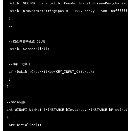
 DxLib::VECTOR pos = DxLib::ConvWorldPosToScreenPos(charaPos)
 DxLib::DrawFormatString(pos.x + 100, pos.y - 500, 0xffff
 }

 //--

 //描画内容を画面に反映

 DxLib::ScreenFlip();

 //Qキーで終了

 if (DxLib::CheckHitKey(KEY_INPUT_Q))break;

 }

}

//main関数

int WINAPI WinMain(HINSTANCE hInstance, HINSTANCE hPrevInstan
{

 preInitialize();
