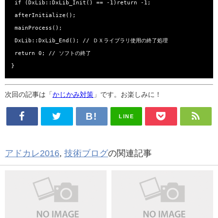
 if (DxLib::DxLib_Init() == -1)return -1;

 afterInitialize();

 mainProcess();

 DxLib::DxLib_End(); // ＤＸライブラリ使用の終了処理

 return 0; // ソフトの終了 

}
次回の記事は「
かじかみ対策
」です。お楽しみに！
LINE
アドカレ2016
,
技術ブログ
の関連記事