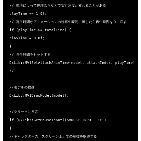
 // 環境によって処理落ちなどで実行速度が変わることがある

 playTime += 1.0f;

 // 再生時間がアニメーションの総再生時間に達したら再生時間を０に戻す

 if (playTime >= totalTime) {

 playTime = 0.0f;

 }

 // 再生時間をセットする

 DxLib::MV1SetAttachAnimTime(model, attachIndex, playTime);

 //---

 //モデルの描画

 DxLib::MV1DrawModel(model);

 //クリックに反応

 if (DxLib::GetMouseInput()&MOUSE_INPUT_LEFT)

 {

 //キャラクターの「スクリーン上」での座標を取得する
