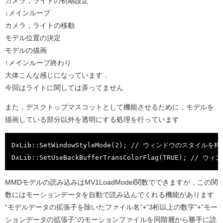
カメラ，ライトの初期設定
↓メインループ
カメラ，ライトの移動
モデル位置の決定
モデルの描画
↑メインループ終わり
大体こんな感じになっています．
今回はライトに関しては弄ってません
また，デスクトップマスコットとして機能させるために，モデルを
描画している部分以外を透明にする処理を行っています
DxLib::SetWindowStyleMode(2); // ウィンドウのスタイルを
DxLib::SetUseBackBufferTransColorFlag(TRUE); //
MMDモデルの読み込みはMV1LoadModel関数でできますが，この関
数にはモーションデータを自動で読み込んでくれる機能があります
“モデルデータの拡張子を除いたファイル名”+”3桁以上の数字”+”モー
ションデータの拡張子”のモーションファイルを同階層から勝手に読