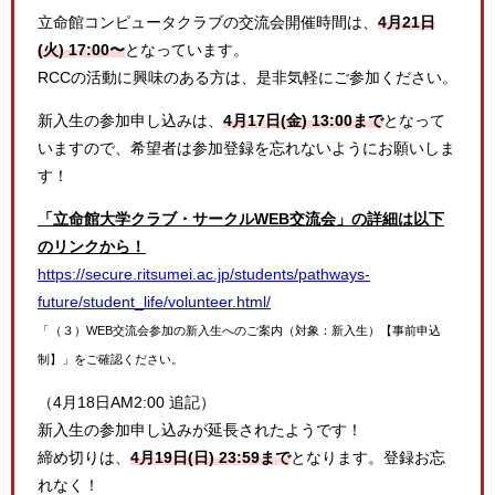
立命館コンピュータクラブの交流会開催時間は、
4月21日
(火) 17:00〜
となっています。
RCCの活動に興味のある方は、是非気軽にご参加ください。
新入生の参加申し込みは、
4月17日(金) 13:00まで
となって
いますので、希望者は参加登録を忘れないようにお願いしま
す！
「立命館大学クラブ・サークルWEB交流会」の詳細は以下
のリンクから！
https://secure.ritsumei.ac.jp/students/pathways-
future/student_life/volunteer.html/
「（３）WEB交流会参加の新入生へのご案内（対象：新入生）【事前申込
制】」をご確認ください。
（4月18日AM2:00 追記）
新入生の参加申し込みが延長されたようです！
締め切りは、
4月19日(日) 23:59まで
となります。登録お忘
れなく！