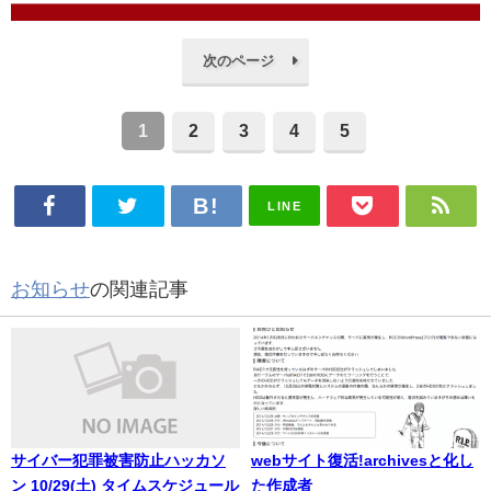
次のページ
1
2
3
4
5
LINE
お知らせ
の関連記事
サイバー犯罪被害防止ハッカソ
webサイト復活!archivesと化し
ン 10/29(土) タイムスケジュール
た作成者