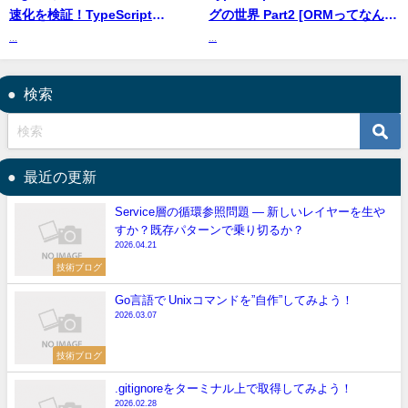
速化を検証！TypeScript
グの世界 Part2 [ORMってなんな
7(Corsa)の新コンパイラを調
んだ？SQLとオブジェクト指向
...
...
査！
のミスマッチを感じませんか？]
検索
最近の更新
Service層の循環参照問題 — 新しいレイヤーを生や
すか？既存パターンで乗り切るか？
2026.04.21
技術ブログ
Go言語で Unixコマンドを”自作”してみよう！
2026.03.07
技術ブログ
.gitignoreをターミナル上で取得してみよう！
2026.02.28