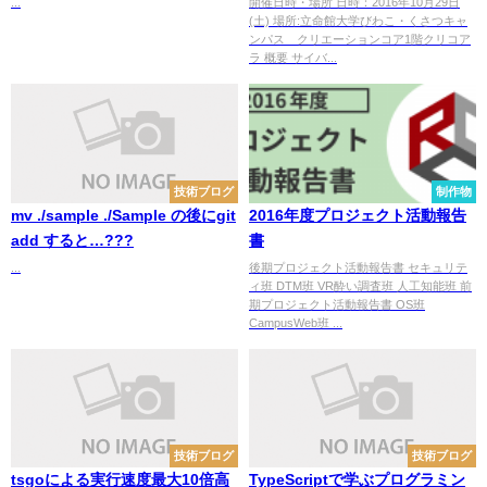
...
開催日時・場所 日時：2016年10月29日
(土) 場所:立命館大学びわこ・くさつキャ
ンパス クリエーションコア1階クリコア
ラ 概要 サイバ...
技術ブログ
制作物
mv ./sample ./Sample の後にgit
2016年度プロジェクト活動報告
add すると…???
書
...
後期プロジェクト活動報告書 セキュリテ
ィ班 DTM班 VR酔い調査班 人工知能班 前
期プロジェクト活動報告書 OS班
CampusWeb班 ...
技術ブログ
技術ブログ
tsgoによる実行速度最大10倍高
TypeScriptで学ぶプログラミン