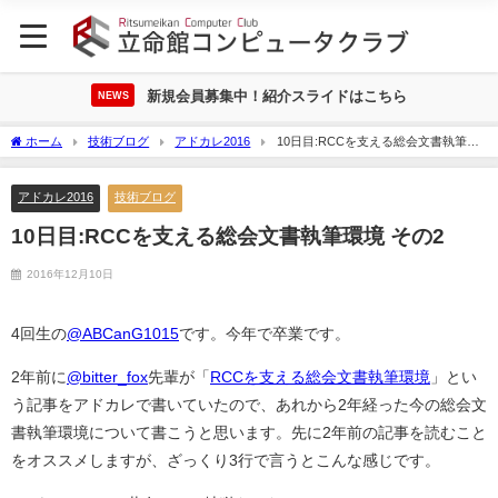
新規会員募集中！紹介スライドはこちら
NEWS
ホーム
技術ブログ
アドカレ2016
10日目:RCCを支える総会文書執筆環
境 その2
アドカレ2016
技術ブログ
10日目:RCCを支える総会文書執筆環境 その2
2016年12月10日
4回生の
@ABCanG1015
です。今年で卒業です。
2年前に
@bitter_fox
先輩が「
RCCを支える総会文書執筆環境
」とい
う記事をアドカレで書いていたので、あれから2年経った今の総会文
書執筆環境について書こうと思います。先に2年前の記事を読むこと
をオススメしますが、ざっくり3行で言うとこんな感じです。