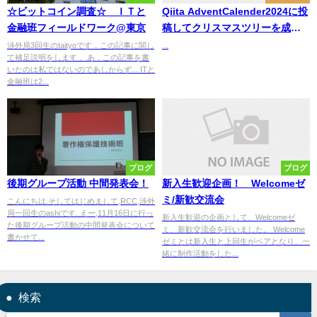
☆ビットコイン調査☆ ＩＴと
Qiita AdventCalender2024に投
金融班フィールドワーク@東京
稿してクリスマスツリーを成長
& 飾り付けさせよう! Part1 バッ
渉外局3回生のtaityoです．この記事に関し
...
て補足説明をします． あ，この記事を書
ク & AWS デプロイ編[QiitaAPI
いたのは私ではないのであしからず... ITと
を使った簡単なHTTPAPIを
金融班は2...
Lambda & APIGatewayにデプ
ロイしよう]
ブログ
ブログ
後期グループ活動 中間発表会！
新入生歓迎企画！ Welcomeゼ
ミ/新歓交流会
こんにちは.そしてはじめまして,RCC,渉外
局一回生のashiです. えー,11月16日に行っ
新入生歓迎の企画として、Welcomeゼ
た後期グループ活動の中間発表会について
ミ、新歓交流会を行いました。 Welcome
書かせて...
ゼミとは新入生と上回生がペアとなり、一
緒に制作活動をした...
検索