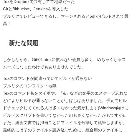
TexをDropboxで共有してて地獄だった
GitとBitbucket、Jenkinsを導入した
プルリクでレビューできるし、マージされるとpdfがビルドされて最
高！
新たな問題
しかしながら、GitやLatexに慣れない会員も多く、めちゃくちゃス
ムーズになったわけでもありませんでした。
Texのコマンドが間違っていてビルドが通らない
プルリクのコンフリクト地獄
Texのコマンド名をタイポや、「&」などの文字のエスケープ忘れな
どによりビルドが通らないことがしばしばありました。手元でビル
ドチェックしてくれる人は多くなかった気がします(Windows向けに
ビルドスクリプトを書いてなかったのも良くなかったかもですが)。
また、総会文書では担当ごとにファイルを分割して執筆しますが、
最終的にはそのファイルを読み込むために、統合用のファイルに