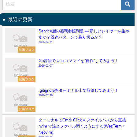
最近の更新
Service層の循環参照問題 — 新しいレイヤーを生や
すか？既存パターンで乗り切るか？
2026.04.21
技術ブログ
Go言語で Unixコマンドを”自作”してみよう！
2026.03.07
技術ブログ
.gitignoreをターミナル上で取得してみよう！
2026.02.28
技術ブログ
ターミナルでCmd+Click = ファイルパスから直接
nvim で該当ファイル開くようにする(WezTerm +
Neovim)