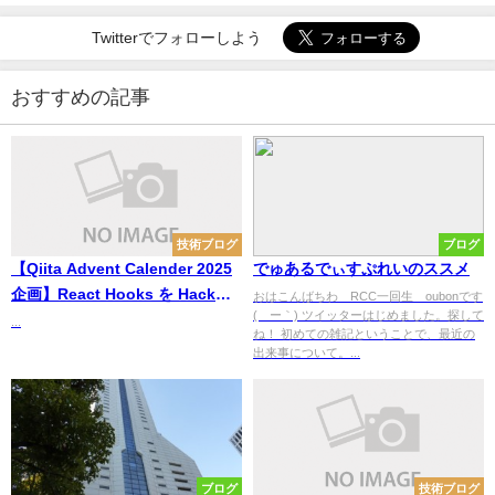
Twitterでフォローしよう
おすすめの記事
技術ブログ
ブログ
【Qiita Advent Calender 2025
でゅあるでぃすぷれいのススメ
企画】React Hooks を Hackし
おはこんばちわ RCC一回生 oubonです
(´ー｀) ツイッターはじめました。探して
よう！【Part4: useContextをふ
...
ね！ 初めての雑記ということで、最近の
かぼってみよう！】
出来事について。...
ブログ
技術ブログ