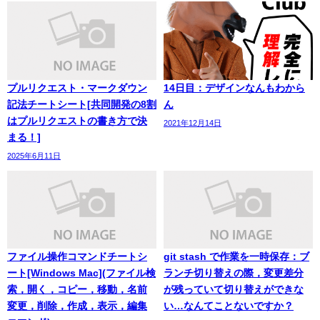
プルリクエスト・マークダウン
14日目：デザインなんもわから
記法チートシート[共同開発の8割
ん
はプルリクエストの書き方で決
2021年12月14日
まる！]
2025年6月11日
ファイル操作コマンドチートシ
git stash で作業を一時保存：ブ
ート[Windows Mac](ファイル検
ランチ切り替えの際，変更差分
索，開く，コピー，移動，名前
が残っていて切り替えができな
変更，削除，作成，表示，編集
い…なんてことないですか？