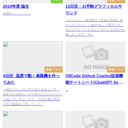
ブログ
技術ブログ
2010年度 論文
13日目：お手軽グラフィカルサ
ウンド
準備中（・ｘ・）...
こんにちは、 頭頂部まで音楽の世界に漬
かっていたい！！tanayuuこと田中です。
ＲＣＣアドベントカレンダー１３日目の記
事になります。 昨...
技術ブログ
技術ブログ
4日目: 温度で動く扇風機を作っ
VSCode Github Copilot拡張機
てみた
能チートシート[ChatGPT 4o 以
外にも ChatGPT o1-
一回生でないのにRCC新入生井上です。
...
技術力が全然ないので周りの人からどんど
preview(o1-mini)・Claude 3.5
ん盗んでいきたいです。 今回は夏の電子
Sonnetとチャットできるように
工作の勉強会で思いついて...
なりました!]