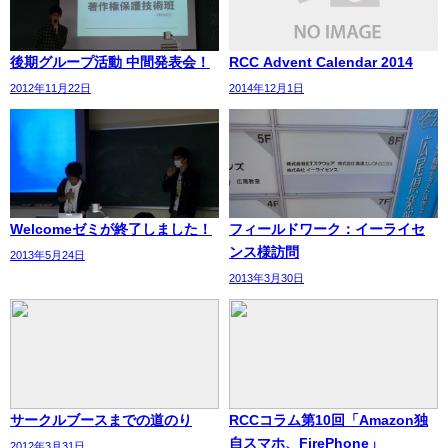
後期グループ活動 中間発表会！
RCC Advent Calendar 2014
2012年11月22日
2014年12月1日
Welcomeゼミが終了しました！
フィールドワーク：イーライセ
ンス様訪問
2013年5月24日
2013年3月30日
サークルブースまでの道のり
RCCコラム第10回「Amazon独
自スマホ、FirePhone」
2012年3月31日