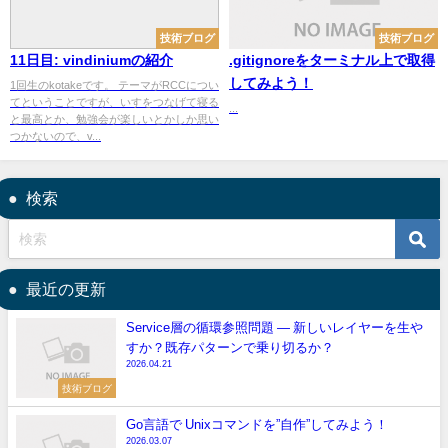
技術ブログ
技術ブログ
11日目: vindiniumの紹介
.gitignoreをターミナル上で取得
してみよう！
1回生のkotakeです。 テーマがRCCについ
てということですが、いすをつなげて寝る
...
と最高とか、勉強会が楽しいとかしか思い
つかないので、v...
検索
最近の更新
Service層の循環参照問題 — 新しいレイヤーを生や
すか？既存パターンで乗り切るか？
2026.04.21
技術ブログ
Go言語で Unixコマンドを”自作”してみよう！
2026.03.07