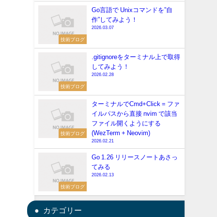
Go言語で Unixコマンドを”自
作”してみよう！
2026.03.07
技術ブログ
.gitignoreをターミナル上で取得
してみよう！
2026.02.28
技術ブログ
ターミナルでCmd+Click = ファ
イルパスから直接 nvim で該当
ファイル開くようにする
(WezTerm + Neovim)
技術ブログ
2026.02.21
Go 1.26 リリースノートあさっ
てみる
2026.02.13
技術ブログ
カテゴリー