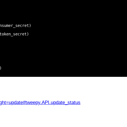
nsumer_secret)

token_secret)

)
light=update#tweepy.API.update_status