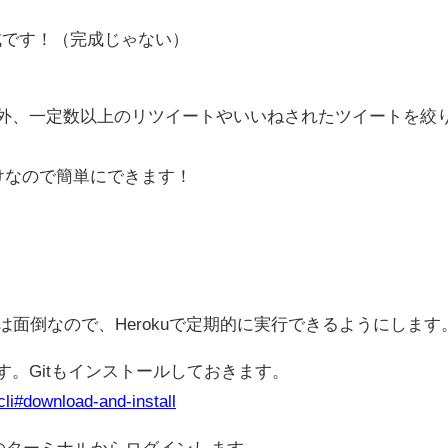
成です！（完成じゃない）
トの除外、一定数以上のリツイートやいいねされたツイートを絞
けなので簡単にできます！
面倒なので、Herokuで定期的に実行できるようにします
きます。Gitもインストールしておきます。
cli#download-and-install
eのターミナルからログインします。