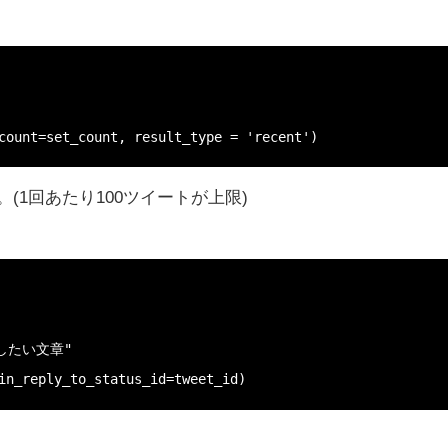
count=set_count, result_type = 'recent')
1回あたり100ツイートが上限)
in_reply_to_status_id=tweet_id)