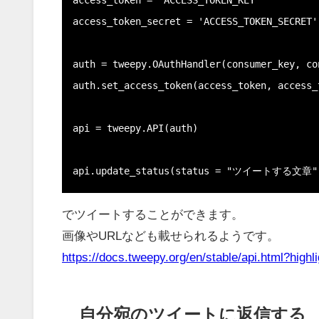
access_token = 'ACCESS_TOKEN_KEY'

access_token_secret = 'ACCESS_TOKEN_SECRET'

auth = tweepy.OAuthHandler(consumer_key, co
auth.set_access_token(access_token, access_
api = tweepy.API(auth)

api.update_status(status = "ツイートする文章"
でツイートすることができます。
画像やURLなども載せられるようです。
https://docs.tweepy.org/en/stable/api.html?high
自分宛のツイートに返信する