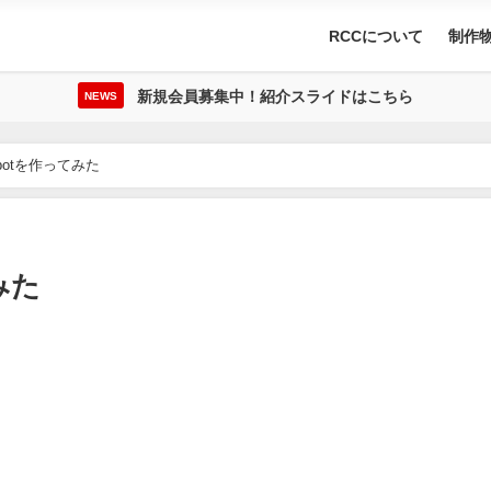
RCCについて
制作
新規会員募集中！紹介スライドはこちら
NEWS
のbotを作ってみた
みた
。