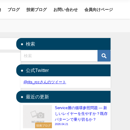
物
ブログ
技術ブログ
お問い合わせ
会員向けページ
検索
公式Twitter
@rits_rccさんのツイート
最近の更新
Service層の循環参照問題 — 新
しいレイヤーを生やすか？既存
パターンで乗り切るか？
2026.04.21
技術ブログ